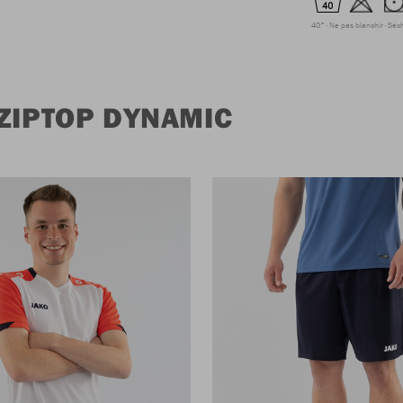
40°
Ne pas blanchir
Séc
ZIPTOP DYNAMIC