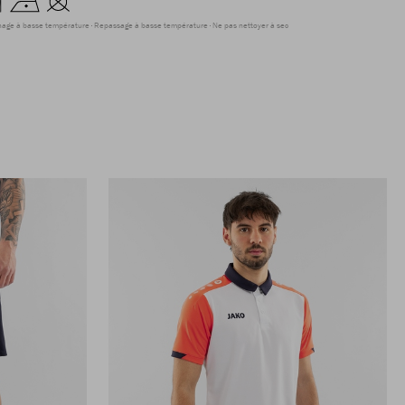
hage à basse température
Repassage à basse température
Ne pas nettoyer à sec