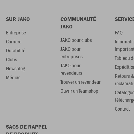
SUR JAKO
COMMUNAUTÉ
SERVIC
JAKO
Entreprise
FAQ
JAKO pour clubs
Carrière
Informati
JAKO pour
importan
Durabilité
entreprises
Tableau de
Clubs
JAKO pour
Expéditio
Newsblog
revendeurs
Retours &
Médias
Trouver un revendeur
réclamati
Ouvrir un Teamshop
Catalogu
téléchar
Contact
SACS DE RAPPEL