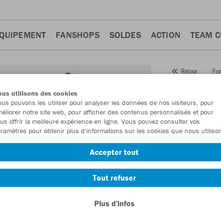
QUIPEMENT
FANSHOPS
SOLDES
ACTION
TEAM 
Pag
Retour
JAKO
us utilisons des cookies
us pouvons les utiliser pour analyser les données de nos visiteurs, pour
Numéro d’article
éliorer notre site web, pour afficher des contenus personnalisés et pour
us offrir la meilleure expérience en ligne. Vous pouvez consulter vos
ramètres pour obtenir plus d'informations sur les cookies que nous utiliso
En tant que me
Accepter tout
commande.
De
Tout refuser
Plus d'infos