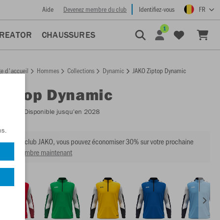
Aide
Devenez membre du club
Identifiez-vous
FR
1
CREATOR
CHAUSSURES
e d'accueil
Hommes
Collections
Dynamic
JAKO Ziptop Dynamic
Ziptop Dynamic
:
8670
- Disponible jusqu'en 2028
ns.
mbre du club JAKO, vous pouvez économiser 30% sur votre prochaine
venir membre maintenant