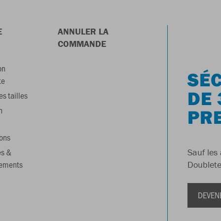
E
ANNULER LA
COMMANDE
on
SÉC
te
DE 
s tailles
n
PR
ons
es &
Sauf les 
gements
Doublete
DEVEN