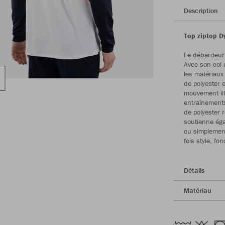
Description
Top ziptop D
Le débardeur 
Avec son col 
les matériaux
de polyester 
mouvement ill
entraînement
de polyester 
soutienne éga
ou simplement
fois style, fo
Détails
Matériau