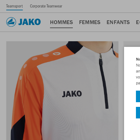
Teamsport
Corporate Teamwear
HOMMES
FEMMES
ENFANTS
E
No
No
am
vo
pa