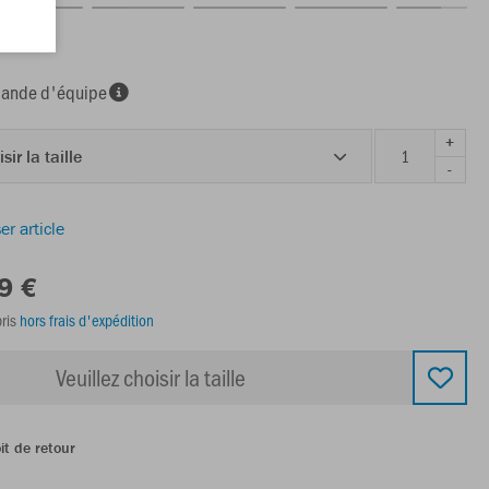
ine
nde d'équipe
+
sir la taille
-
er article
9 €
ris
hors frais d'expédition
Veuillez choisir la taille
it de retour