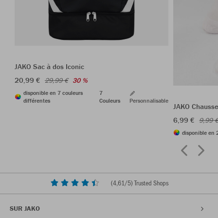
JAKO Sac à dos Iconic
20,99 €
29,99 €
30 %
disponible en 7 couleurs
7
différentes
Couleurs
Personnalisable
JAKO Chausset
6,99 €
9,99 
disponible en 
(
4,61
/5) Trusted Shops
SUR JAKO