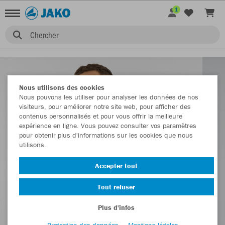
1
Chercher
Nous utilisons des cookies
Nous pouvons les utiliser pour analyser les données de nos
visiteurs, pour améliorer notre site web, pour afficher des
contenus personnalisés et pour vous offrir la meilleure
expérience en ligne. Vous pouvez consulter vos paramètres
pour obtenir plus d'informations sur les cookies que nous
utilisons.
Accepter tout
Tout refuser
Plus d'infos
Protection des données
Mentions légales