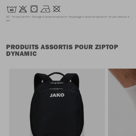
40°
Ne pas blanchir
Séchage à basse température
Repassage à basse température
Ne pas nettoyer à
sec
PRODUITS ASSORTIS POUR ZIPTOP
DYNAMIC