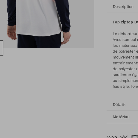
Description
Top ziptop D
Le débardeur 
Avec son col 
les matériaux
de polyester 
mouvement ill
entraînement
de polyester 
soutienne éga
ou simplement
fois style, fo
Détails
Matériau