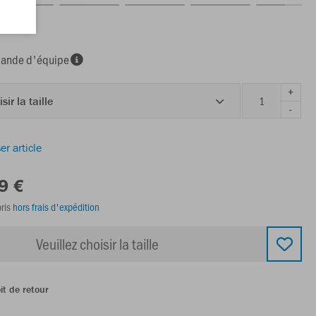
ine
nde d'équipe
+
sir la taille
-
er article
9 €
ris
hors frais d'expédition
Veuillez choisir la taille
it de retour