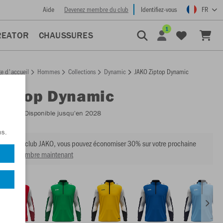
Aide
Devenez membre du club
Identifiez-vous
FR
1
REATOR
CHAUSSURES
e d'accueil
Hommes
Collections
Dynamic
JAKO Ziptop Dynamic
Ziptop Dynamic
:
8670
- Disponible jusqu'en 2028
ns.
mbre du club JAKO, vous pouvez économiser 30% sur votre prochaine
venir membre maintenant