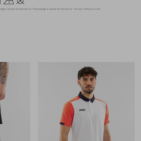
hage à basse température
Repassage à basse température
Ne pas nettoyer à sec