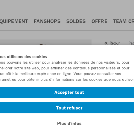
QUIPEMENT
FANSHOPS
SOLDES
OFFRE
TEAM C
Pag
Retour
JAKO
us utilisons des cookies
us pouvons les utiliser pour analyser les données de nos visiteurs, pour
Numéro d’article
éliorer notre site web, pour afficher des contenus personnalisés et pour
us offrir la meilleure expérience en ligne. Vous pouvez consulter vos
ramètres pour obtenir plus d'informations sur les cookies que nous utiliso
En tant que me
Accepter tout
commande.
De
Tout refuser
Plus d'infos