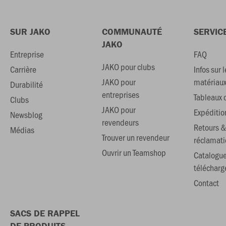
SUR JAKO
COMMUNAUTÉ
SERVIC
JAKO
Entreprise
FAQ
JAKO pour clubs
Carrière
Infos sur l
JAKO pour
matériau
Durabilité
entreprises
Tableaux d
Clubs
JAKO pour
Expéditio
Newsblog
revendeurs
Retours &
Médias
Trouver un revendeur
réclamati
Ouvrir un Teamshop
Catalogu
téléchar
Contact
SACS DE RAPPEL
DE PRODUITS