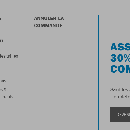
E
ANNULER LA
COMMANDE
es
ASS
x
30%
es tailles
n
CO
ons
es &
Sauf les 
gements
Doublete
DEVEN