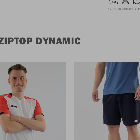
40°
Ne pas blanchir
Séc
ZIPTOP DYNAMIC