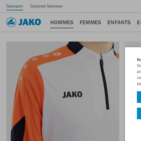
Teamsport
Corporate Teamwear
HOMMES
FEMMES
ENFANTS
E
No
No
am
vo
pa