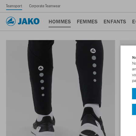
Teamsport
Corporate Teamwear
HOMMES
FEMMES
ENFANTS
E
No
No
am
vo
pa