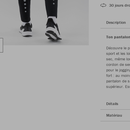
30 jours dro
Description
Ton pantalon
Découvre le p
sport et les l
sec, même lor
cordon de ser
pour le joggin
fort : au moi
pantalon de s
supérieur. Es
Détails
Matériau