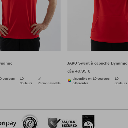
Dynamic
JAKO Sweat à capuche Dynamic
dès 49,99 €
0 couleurs
10
disponible en 10 couleurs
10
Couleurs
Personnalisable
différentes
Couleurs