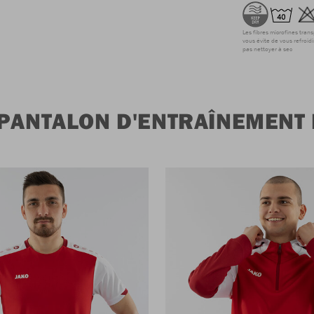
Les fibres microfines tran
vous évite de vous refroidi
pas nettoyer à sec
 PANTALON D'ENTRAÎNEMENT