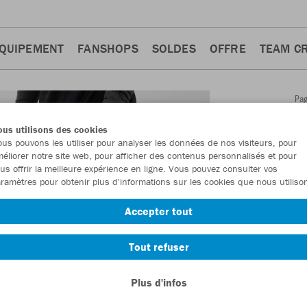
QUIPEMENT
FANSHOPS
SOLDES
OFFRE
TEAM C
Pa
Retour
d'a
us utilisons des cookies
JAKO
us pouvons les utiliser pour analyser les données de nos visiteurs, pour
éliorer notre site web, pour afficher des contenus personnalisés et pour
Dynam
us offrir la meilleure expérience en ligne. Vous pouvez consulter vos
ramètres pour obtenir plus d'informations sur les cookies que nous utiliso
Numéro d’article
Accepter tout
En tant que me
Tout refuser
commande.
De
Plus d'infos