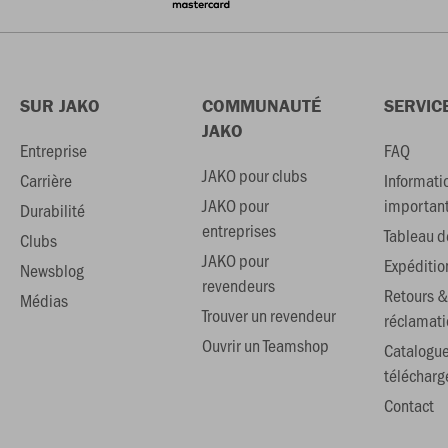
SUR JAKO
COMMUNAUTÉ
SERVIC
JAKO
Entreprise
FAQ
JAKO pour clubs
Carrière
Informati
JAKO pour
importan
Durabilité
entreprises
Tableau de
Clubs
JAKO pour
Expéditio
Newsblog
revendeurs
Retours &
Médias
Trouver un revendeur
réclamati
Ouvrir un Teamshop
Catalogu
téléchar
Contact