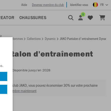
Aide
Devenez membre du club
Identifiez-vous
FR
1
REATOR
CHAUSSURES
ge
Hommes
Collections
Dynamic
JAKO Pantalon d'entraînement Dynamic
ccueil
Pantalon d'entraînement
ic
ns.
:
8470
- Disponible jusqu'en 2028
mbre du club JAKO, vous pouvez économiser 30% sur votre prochaine
venir membre maintenant