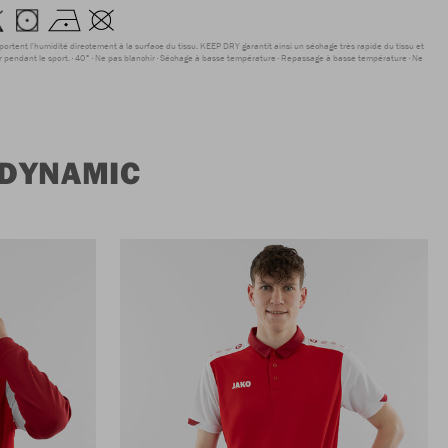
sportent l'humidité directement à la surface du tissu. KEEP DRY garantit ainsi un séchage très rapide du tissu et
r pendant le sport.
40°
Ne pas blanchir
Séchage à basse température
Repassage à basse température
Ne
 DYNAMIC