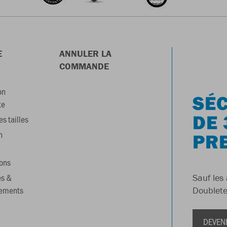
E
ANNULER LA
COMMANDE
on
SÉC
te
DE 
s tailles
n
PR
ons
es &
Sauf les 
gements
Doublete
DEVEN