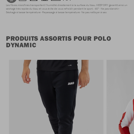
Les fibres microfines transportent l'humidité directement à la surface du tissu. KEEP DRY garantit ainsi un
séchage très rapide du tissu et vous évite de vous refroidir pendant le sport.
40°
Ne pas blanchir
Séchage à basse température
Repassage à basse température
Ne pas nettoyer à sec
PRODUITS ASSORTIS POUR POLO
DYNAMIC