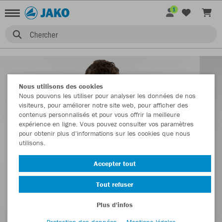
1
Chercher
Nous utilisons des cookies
Nous pouvons les utiliser pour analyser les données de nos
visiteurs, pour améliorer notre site web, pour afficher des
contenus personnalisés et pour vous offrir la meilleure
expérience en ligne. Vous pouvez consulter vos paramètres
pour obtenir plus d'informations sur les cookies que nous
utilisons.
Accepter tout
Tout refuser
Plus d'infos
Protection des données
Mentions légales