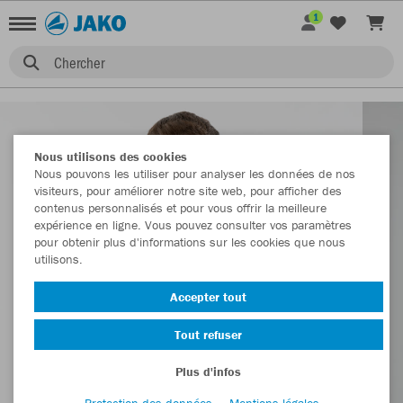
1
Chercher
Nous utilisons des cookies
Nous pouvons les utiliser pour analyser les données de nos
visiteurs, pour améliorer notre site web, pour afficher des
contenus personnalisés et pour vous offrir la meilleure
expérience en ligne. Vous pouvez consulter vos paramètres
pour obtenir plus d'informations sur les cookies que nous
utilisons.
Accepter tout
Tout refuser
Plus d'infos
Protection des données
Mentions légales