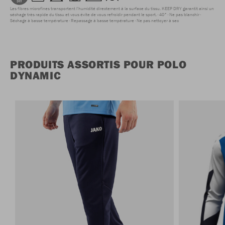
Les fibres microfines transportent l'humidité directement à la surface du tissu. KEEP DRY garantit ainsi un
séchage très rapide du tissu et vous évite de vous refroidir pendant le sport.
40°
Ne pas blanchir
Séchage à basse température
Repassage à basse température
Ne pas nettoyer à sec
PRODUITS ASSORTIS POUR POLO
DYNAMIC