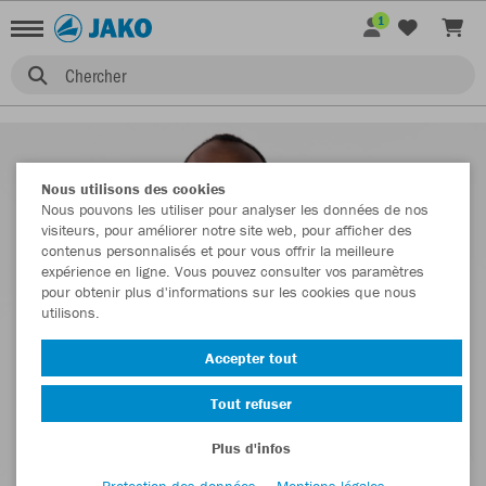
1
Chercher
Nous utilisons des cookies
Nous pouvons les utiliser pour analyser les données de nos
visiteurs, pour améliorer notre site web, pour afficher des
contenus personnalisés et pour vous offrir la meilleure
expérience en ligne. Vous pouvez consulter vos paramètres
pour obtenir plus d'informations sur les cookies que nous
utilisons.
Accepter tout
Tout refuser
Plus d'infos
Protection des données
Mentions légales