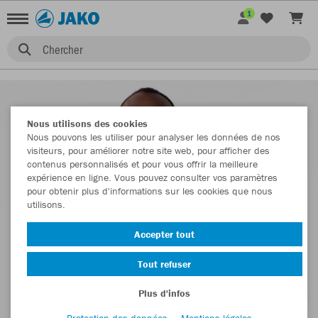
1
Chercher
Nous utilisons des cookies
Nous pouvons les utiliser pour analyser les données de nos
visiteurs, pour améliorer notre site web, pour afficher des
contenus personnalisés et pour vous offrir la meilleure
expérience en ligne. Vous pouvez consulter vos paramètres
pour obtenir plus d'informations sur les cookies que nous
utilisons.
Accepter tout
Tout refuser
Plus d'infos
Protection des données
Mentions légales