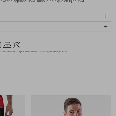
 sweat à capuche BASE dans la boutique en ligne JAKO.
as sécher
Repassage à basse température
Ne pas nettoyer à sec