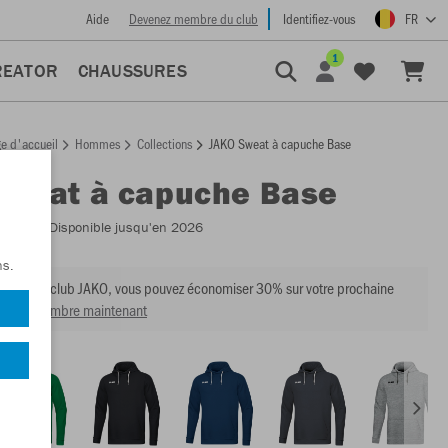
Aide
Devenez membre du club
Identifiez-vous
FR
1
REATOR
CHAUSSURES
e d'accueil
Hommes
Collections
JAKO Sweat à capuche Base
Sweat à capuche Base
:
6765
- Disponible jusqu'en 2026
ns.
mbre du club JAKO, vous pouvez économiser 30% sur votre prochaine
venir membre maintenant