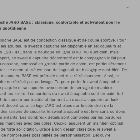
che JAKO BASE : classique, confortable et polyvalent pour le
ie quotidienne
puche BASE est de conception classique et de coupe sportive. Pour
t les adultes, le sweat à capuche est disponible en six couleurs et
les 128 - 4XL dans la boutique en ligne JAKO. Au quotidien, mais
 sport, ce sweat à capuche décontracté est le compagnon idéal pour
 à capuche, composé en grande partie de coton, est particulièrement
r. Le coton utilisé est issu de l'agriculture biologique contrôlée. De
 à capuche BASE est prétraité contre le rétrécissement. Ainsi, le
he ne rétrécit pas au lavage. Tu peux porter le sweat à capuche
e plaquée et sa capuche avec cordon de serrage de manière
ant tes loisirs. Les cordons du sweat à capuche sont un point fort
ont de couleur contrastée et donnent au sweat à capuche un look
nt décontracté. Le logo JAKO est placé sur le côté droit de la
r des raisons de sécurité, le sweat à capuche est livré sans cordons
les enfants. Les nombreux détails sont complétés par les bordures
es manches avec des côtes. Ceux-ci assurent un maintien optimal
e forte sollicitation. Grâce à son design classique, le sweat à
 de nombreuses possibilités de personnalisation. Découvre