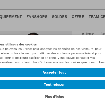
QUIPEMENT
FANSHOPS
SOLDES
OFFRE
TEAM C
Pag
Retour
JAKO
us utilisons des cookies
us pouvons les utiliser pour analyser les données de nos visiteurs, pour
Numéro d’article
éliorer notre site web, pour afficher des contenus personnalisés et pour
us offrir la meilleure expérience en ligne. Vous pouvez consulter vos
ramètres pour obtenir plus d'informations sur les cookies que nous utiliso
En tant que me
Accepter tout
commande.
De
Tout refuser
Plus d'infos