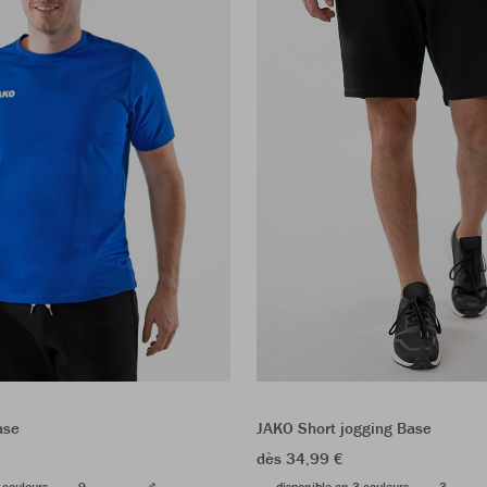
JAKO Short jogging Base
ase
dès 34,99 €
disponible en 3 couleurs
3
 couleurs
9