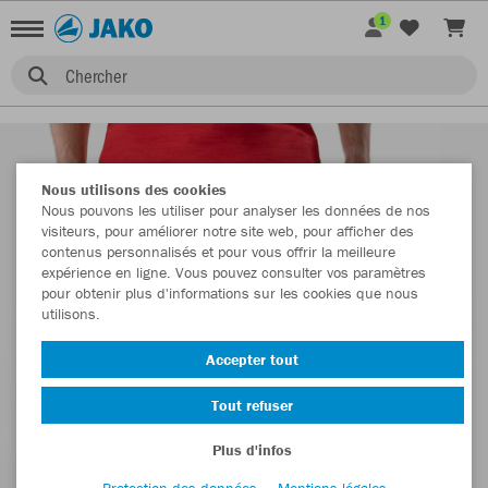
1
Chercher
Nous utilisons des cookies
Nous pouvons les utiliser pour analyser les données de nos
visiteurs, pour améliorer notre site web, pour afficher des
contenus personnalisés et pour vous offrir la meilleure
expérience en ligne. Vous pouvez consulter vos paramètres
pour obtenir plus d'informations sur les cookies que nous
utilisons.
Accepter tout
Tout refuser
Plus d'infos
Protection des données
Mentions légales