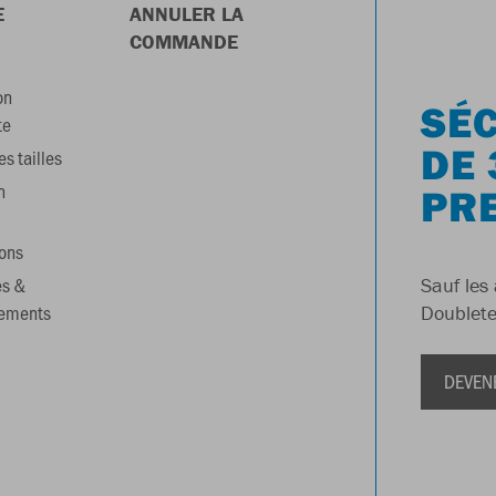
E
ANNULER LA
COMMANDE
on
SÉC
te
DE 
s tailles
n
PR
ons
es &
Sauf les 
gements
Doublete
DEVEN