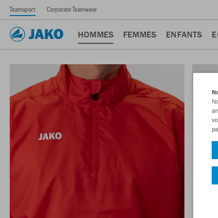
Teamsport
Corporate Teamwear
HOMMES
FEMMES
ENFANTS
E
No
No
am
vo
pa