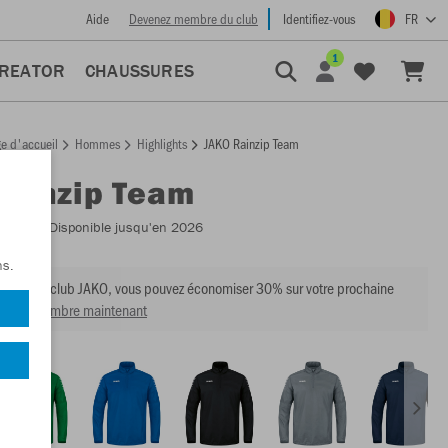
Aide
Devenez membre du club
Identifiez-vous
FR
1
CREATOR
CHAUSSURES
e d'accueil
Hommes
Highlights
JAKO Rainzip Team
Rainzip Team
:
7302
- Disponible jusqu'en 2026
ns.
mbre du club JAKO, vous pouvez économiser 30% sur votre prochaine
venir membre maintenant