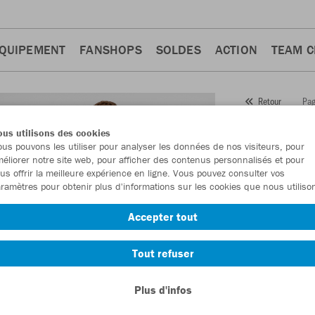
QUIPEMENT
FANSHOPS
SOLDES
ACTION
TEAM 
Pag
Retour
JAKO
us utilisons des cookies
us pouvons les utiliser pour analyser les données de nos visiteurs, pour
Numéro d’article
éliorer notre site web, pour afficher des contenus personnalisés et pour
us offrir la meilleure expérience en ligne. Vous pouvez consulter vos
ramètres pour obtenir plus d'informations sur les cookies que nous utiliso
En tant que me
Accepter tout
commande.
De
Tout refuser
Plus d'infos