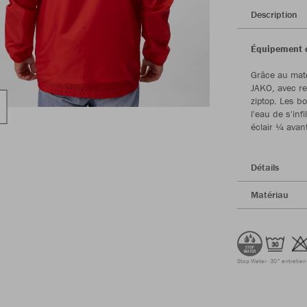
Description
Équipement 
Grâce au maté
JAKO, avec re
ziptop. Les b
l'eau de s'inf
éclair ¼ avant
Détails
Matériau
Stop Water
30° entretien 