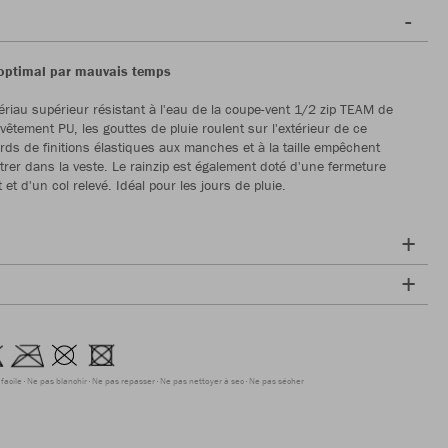
optimal par mauvais temps
riau supérieur résistant à l'eau de la coupe-vent 1/2 zip TEAM de
vêtement PU, les gouttes de pluie roulent sur l'extérieur de ce
ords de finitions élastiques aux manches et à la taille empêchent
iltrer dans la veste. Le rainzip est également doté d'une fermeture
 et d'un col relevé. Idéal pour les jours de pluie.
facile
Ne pas blanchir
Ne pas repasser
Ne pas nettoyer à sec
Ne pas sécher