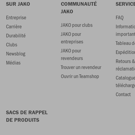
SUR JAKO
COMMUNAUTÉ
SERVIC
JAKO
Entreprise
FAQ
JAKO pour clubs
Carrière
Informati
JAKO pour
importan
Durabilité
entreprises
Tableau de
Clubs
JAKO pour
Expéditio
Newsblog
revendeurs
Retours &
Médias
Trouver un revendeur
réclamati
Ouvrir un Teamshop
Catalogu
téléchar
Contact
SACS DE RAPPEL
DE PRODUITS