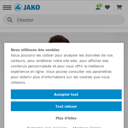
1
Chercher
Nous utilisons des cookies
Nous pouvons les utiliser pour analyser les données de nos
visiteurs, pour améliorer notre site web, pour afficher des
contenus personnalisés et pour vous offrir la meilleure
expérience en ligne. Vous pouvez consulter vos paramètres
pour obtenir plus d'informations sur les cookies que nous
utilisons.
Accepter tout
Tout refuser
Plus d'infos
Protection des données
Mentions légales