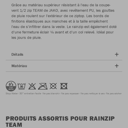
Grâce au matériau supérieur résistant à l'eau de la coupe-
vent 1/2 zip TEAM de JAKO, avec revêtement PU, les gouttes
de pluie roulent sur l'extérieur de ce ziptop. Les bords de
finitions élastiques aux manches et à la taille empêchent
l'eau de s'infiltrer dans la veste. Le rainzip est également doté
d'une fermeture éclair ¼ avant et d'un col relevé. Idéal pour
les jours de pluie.
Détails
Matériau
Stop Water
30° entretien facile
Ne pas blanchir
Ne pas repasser
Ne pas nettoyer à sec
Ne pas sécher
PRODUITS ASSORTIS POUR RAINZIP
TEAM