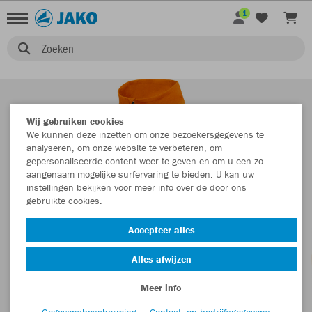
1
Zoeken
Wij gebruiken cookies
We kunnen deze inzetten om onze bezoekersgegevens te
analyseren, om onze website te verbeteren, om
gepersonaliseerde content weer te geven en om u een zo
aangenaam mogelijke surfervaring te bieden. U kan uw
instellingen bekijken voor meer info over de door ons
gebruikte cookies.
Accepteer alles
Alles afwijzen
Meer info
Gegevensbescherming
Contact- en bedrijfsgegevens