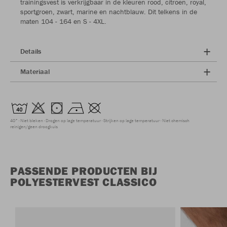
trainingsvest is verkrijgbaar in de kleuren rood, citroen, royal,
sportgroen, zwart, marine en nachtblauw. Dit telkens in de
maten 104 - 164 en S - 4XL.
Details
Materiaal
40°
Niet bleken
Drogen op lage temperatuur
Strijken op lage temperatuur
Niet chemisch
reinigen/geen droogkuis
PASSENDE PRODUCTEN BIJ
POLYESTERVEST CLASSICO