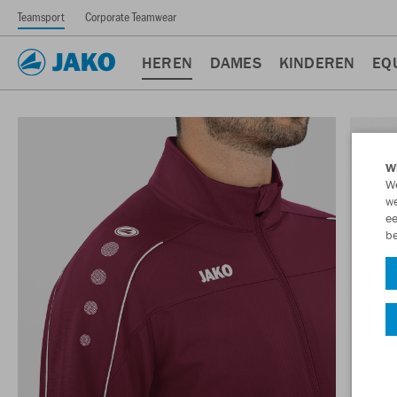
Teamsport
Corporate Teamwear
HEREN
DAMES
KINDEREN
EQ
Wi
We
we
ee
be