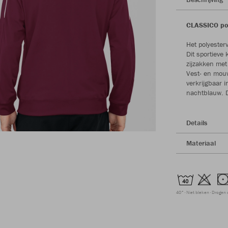
CLASSICO pol
Het polyester
Dit sportieve
zijzakken met
Vest- en mouw
verkrijgbaar i
nachtblauw. D
Details
Materiaal
40°
Niet bleken
Drogen 