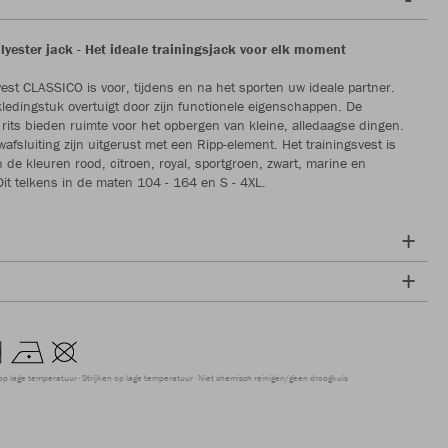
yester jack - Het ideale trainingsjack voor elk moment
vest CLASSICO is voor, tijdens en na het sporten uw ideale partner.
 kledingstuk overtuigt door zijn functionele eigenschappen. De
 rits bieden ruimte voor het opbergen van kleine, alledaagse dingen.
afsluiting zijn uitgerust met een Ripp-element. Het trainingsvest is
n de kleuren rood, citroen, royal, sportgroen, zwart, marine en
it telkens in de maten 104 - 164 en S - 4XL.
op lage temperatuur
Strijken op lage temperatuur
Niet chemisch reinigen/geen droogkuis