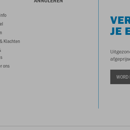
ANNULEREN
info
VER
el
JE 
n
& Klachten
&
Uitgezon
s
afgeprijs
r ons
WORD 