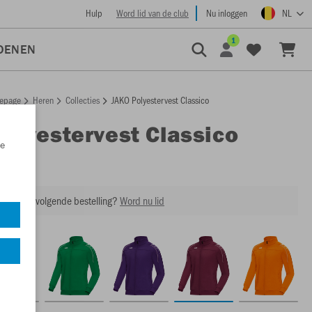
Hulp
Word lid van de club
Nu inloggen
NL
1
OENEN
epage
Heren
Collecties
JAKO Polyestervest Classico
Polyestervest Classico
e
9350
ing op je volgende bestelling?
Word nu lid