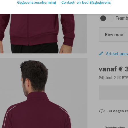
Gegevensbescherming
Contact- en bedrijfsgegevens
kastanje
Teamb
Kies maat
Artikel per
vanaf € 
Prijs incl. 21% B
30 dagen r
Beschrijving