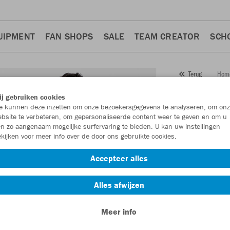
UIPMENT
FAN SHOPS
SALE
TEAM CREATOR
SCH
Hom
Terug
JAKO
j gebruiken cookies
 kunnen deze inzetten om onze bezoekersgegevens te analyseren, om onz
Artikelnummer:
bsite te verbeteren, om gepersonaliseerde content weer te geven en om u
n zo aangenaam mogelijke surfervaring te bieden. U kan uw instellingen
kijken voor meer info over de door ons gebruikte cookies.
Zin in 30% kort
Accepteer alles
Alles afwijzen
Meer info