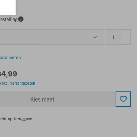
estelling
+
-
sonaliseren
34,99
TW
excl. verzendkosten
Kies maat
echt op teruggave