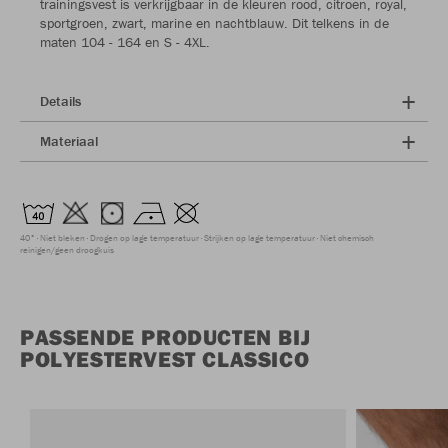
trainingsvest is verkrijgbaar in de kleuren rood, citroen, royal,
sportgroen, zwart, marine en nachtblauw. Dit telkens in de
maten 104 - 164 en S - 4XL.
Details
Materiaal
40°
Niet bleken
Drogen op lage temperatuur
Strijken op lage temperatuur
Niet chemisch
reinigen/geen droogkuis
PASSENDE PRODUCTEN BIJ
POLYESTERVEST CLASSICO