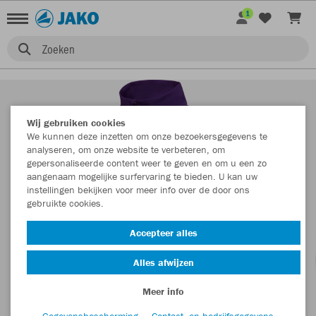
1
Zoeken
Wij gebruiken cookies
We kunnen deze inzetten om onze bezoekersgegevens te
analyseren, om onze website te verbeteren, om
gepersonaliseerde content weer te geven en om u een zo
aangenaam mogelijke surfervaring te bieden. U kan uw
instellingen bekijken voor meer info over de door ons
gebruikte cookies.
Accepteer alles
Alles afwijzen
Meer info
Gegevensbescherming
Contact- en bedrijfsgegevens