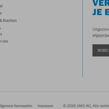
VER
el
JE 
n
& Klachten
&
Uitgezon
s
afgeprijs
r ons
WORD 
Algemene Voorwaarden
Impressum
© 2026 JAKO AG, Alle rech