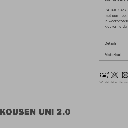
De JAKO sok UN
met een hoog 
is weerbesten
kleuren is de
Details
Materiaal
40°
Niet bleken
Niet dr
KOUSEN UNI 2.0