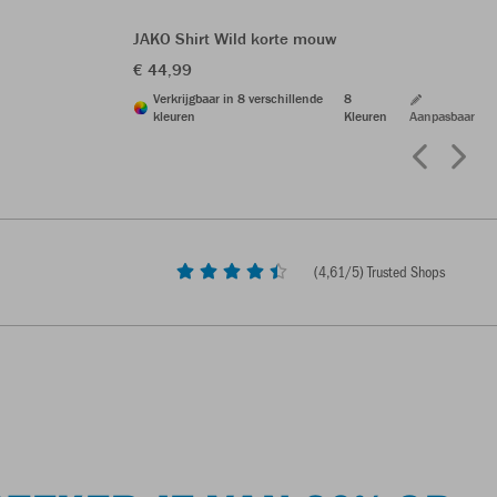
JAKO Shirt Wild korte mouw
€ 44,99
Verkrijgbaar in 8 verschillende
8
kleuren
Kleuren
Aanpasbaar
(
4,61
/5) Trusted Shops