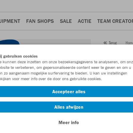
UIPMENT
FAN SHOPS
SALE
ACTIE
TEAM CREATO
Hom
Terug
JAKO
j gebruiken cookies
 kunnen deze inzetten om onze bezoekersgegevens te analyseren, om onz
Artikelnummer:
bsite te verbeteren, om gepersonaliseerde content weer te geven en om u
n zo aangenaam mogelijke surfervaring te bieden. U kan uw instellingen
kijken voor meer info over de door ons gebruikte cookies.
Zin in 30% kort
Accepteer alles
Alles afwijzen
Meer info