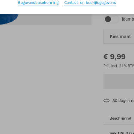
Gegevensbescherming
Contact- en bedrijfsgegevens
sportroyal
Teamb
Kies maat
€ 9,99
Prijs incl. 21% B
30 dagen r
Beschrijving
Sok UNI 2.0 