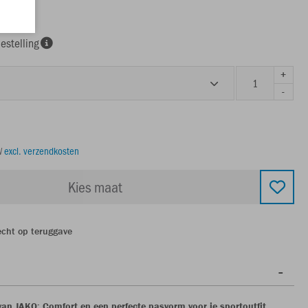
estelling
+
-
TW
excl. verzendkosten
Kies maat
echt op teruggave
van JAKO: Comfort en een perfecte pasvorm voor je sportoutfit