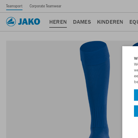
Teamsport
Corporate Teamwear
HEREN
DAMES
KINDEREN
EQ
Wi
We
we
ee
be