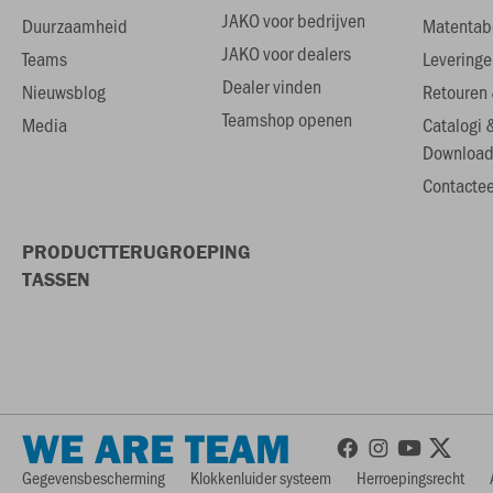
JAKO voor bedrijven
Duurzaamheid
Matentab
JAKO voor dealers
Teams
Leveringe
Dealer vinden
Nieuwsblog
Retouren 
Teamshop openen
Media
Catalogi 
Download
Contactee
PRODUCTTERUGROEPING
TASSEN
WE ARE TEAM
Gegevensbescherming
Klokkenluider systeem
Herroepingsrecht