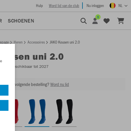
Hulp
Word lid van de club
Nu inloggen
NL
1
R
SCHOENEN
epage
Heren
Accessoires
JAKO Kousen uni 2.0
Kousen uni 2.0
e
3813
- Beschikbaar tot 2027
ing op je volgende bestelling?
Word nu lid