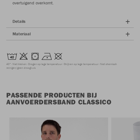
overtuigend overkomt.
Details
Materiaal
40°
Niet bleken
Drogen op lage temperatuur
Strijken op lage temperatuur
Niet chemisch
reinigen/geen droogkuis
PASSENDE PRODUCTEN BIJ
AANVOERDERSBAND CLASSICO