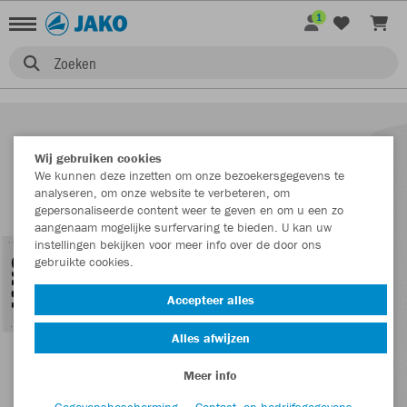
1
Zoeken
Wij gebruiken cookies
We kunnen deze inzetten om onze bezoekersgegevens te
analyseren, om onze website te verbeteren, om
gepersonaliseerde content weer te geven en om u een zo
aangenaam mogelijke surfervaring te bieden. U kan uw
instellingen bekijken voor meer info over de door ons
gebruikte cookies.
Accepteer alles
Alles afwijzen
Meer info
Gegevensbescherming
Contact- en bedrijfsgegevens