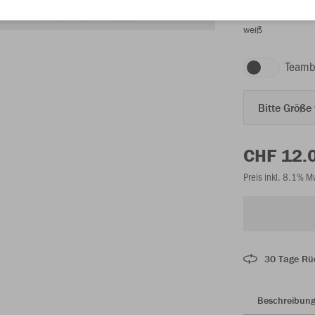
weiß
Teamb
Bitte Größe
CHF 12.
Preis inkl. 8.1% 
30 Tage Rü
Beschreibun