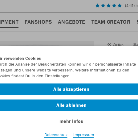
(
4,61
/5
IPMENT
FANSHOPS
ANGEBOTE
TEAM CREATOR
Sta
Zurück
JAKO
ir verwenden Cookies
rch die Analyse der Besucherdaten können wir dir personalisierte Inhalte
Classi
zeigen und unsere Website verbessern. Weitere Informationen zu den
okies findest Du in den Einstellungen.
Artikelnummer:
Alle akzeptieren
Lust auf 30% R
Alle ablehnen
mehr Infos
Datenschutz
Impressum