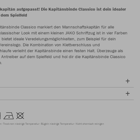
apitän aufgepasst! Die Kapitänsbinde Classico ist dein idealer
 dem Spielfeld
tänsbinde Classico markiert den Mannschaftskapitän für alle
 klassischer Look mit einem kleinen JAKO Schriftzug ist in vier Farben
d bietet ideale Veredelungsmöglichkeiten, zum Beispiel für dein
 Vereinslogo. Die Kombination von Klettverschluss und
hlaufe verleiht der Kapitänsbinde einen festen Halt. Überzeuge als
 Antreiber auf dem Spielfeld und hol dir die Kapitänsbinde Classico
p.
en
Trocknen niedrige Temperatur
Bügeln niedrige Temperatur
Nicht chemisch reinigen