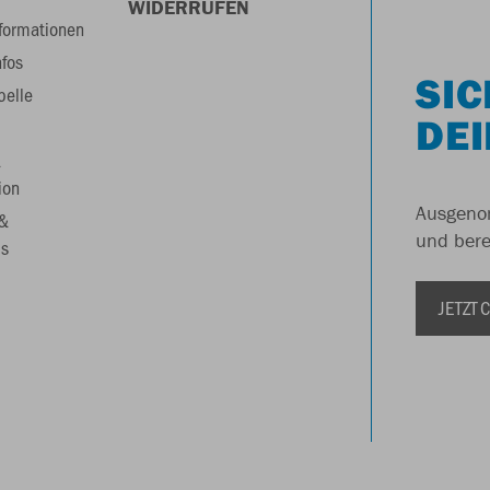
WIDERRUFEN
formationen
nfos
SIC
belle
DEI
&
ion
Ausgenom
 &
und berei
s
JETZT