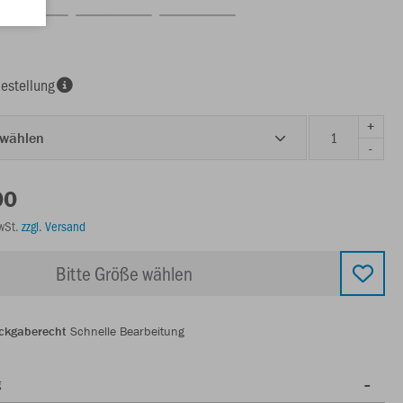
estellung
+
 wählen
-
00
MwSt.
zzgl. Versand
Bitte Größe wählen
ckgaberecht
Schnelle Bearbeitung
g