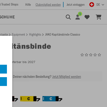
) Trusted Shops
Hilfe
Clubmitglied werden
Jetzt einloggen
DE
1
SCHUHE
rtseite
Equipment
Highlights
JAKO Kapitänsbinde Classico
Kapitänsbinde
co
2820
- Lieferbar bis 2027
abatt bei Deiner nächsten Bestellung?
Jetzt Mitglied werden