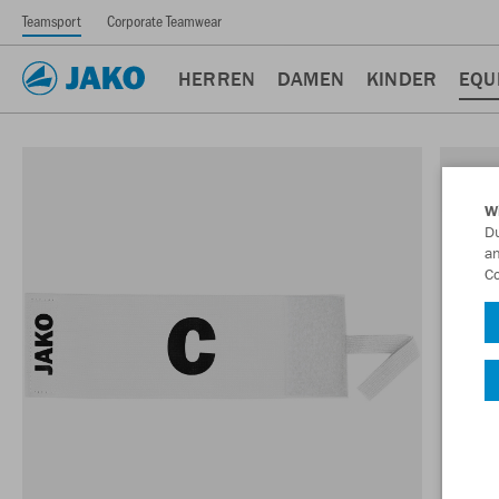
Teamsport
Corporate Teamwear
HERREN
DAMEN
KINDER
EQU
W
Du
an
Co