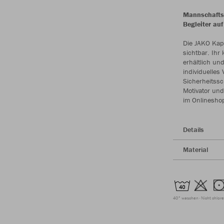
Mannschaftsk
Begleiter auf
Die JAKO Kapi
sichtbar. Ihr
erhältlich un
individuelles
Sicherheitssc
Motivator und
im Onlinesho
Details
Material
40° waschen
Nicht chlor