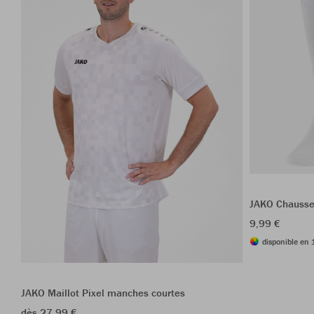
JAKO Chausse
9,99 €
disponible en 
JAKO Maillot Pixel manches courtes
dès 27,99 €