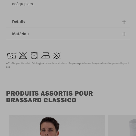
coéquipiers.
Détails
Matériau
40°
Ne pas blanchir
Séchage à basse température
Repassage à basse température
Ne pas nettoyer à
sec
PRODUITS ASSORTIS POUR
BRASSARD CLASSICO