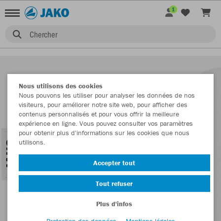
1
Chercher
Nous utilisons des cookies
Nous pouvons les utiliser pour analyser les données de nos
visiteurs, pour améliorer notre site web, pour afficher des
contenus personnalisés et pour vous offrir la meilleure
expérience en ligne. Vous pouvez consulter vos paramètres
pour obtenir plus d'informations sur les cookies que nous
utilisons.
Accepter tout
Tout refuser
Plus d'infos
Protection des données
Mentions légales