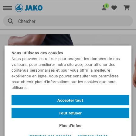
1
Chercher
Nous utilisons des cookies
Nous pouvons les utiliser pour analyser les données de nos
visiteurs, pour améliorer notre site web, pour afficher des
contenus personnalisés et pour vous offrir la meilleure
expérience en ligne. Vous pouvez consulter vos paramètres
pour obtenir plus d'informations sur les cookies que nous
utilisons.
Accepter tout
Tout refuser
Plus d'infos
Protection des données
Mentions légales