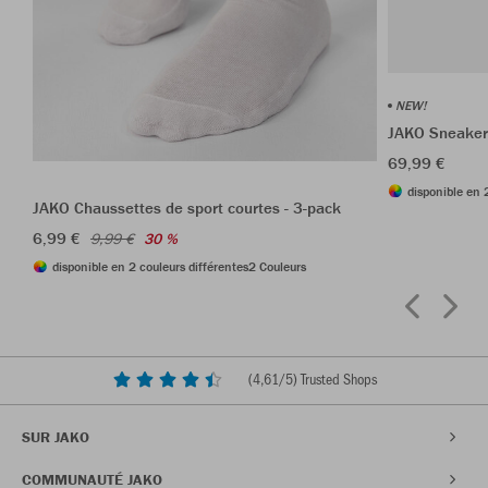
NEW!
JAKO Sneaker
69,99 €
disponible en 
JAKO Chaussettes de sport courtes - 3-pack
6,99 €
9,99 €
30 %
disponible en 2 couleurs différentes
2 Couleurs
(
4,61
/5) Trusted Shops
SUR JAKO
COMMUNAUTÉ JAKO