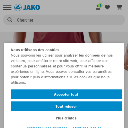
1
Chercher
Nous utilisons des cookies
Nous pouvons les utiliser pour analyser les données de nos
visiteurs, pour améliorer notre site web, pour afficher des
contenus personnalisés et pour vous offrir la meilleure
expérience en ligne. Vous pouvez consulter vos paramètres
pour obtenir plus d'informations sur les cookies que nous
utilisons.
Accepter tout
Tout refuser
Plus d'infos
Protection des données
Mentions légales