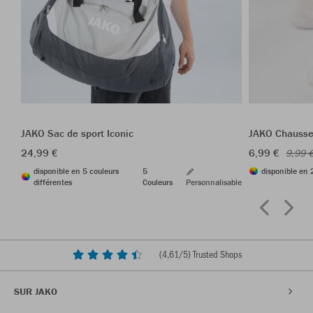
JAKO Sac de sport Iconic
JAKO Chausset
24,99 €
6,99 €
9,99 
disponible en 5 couleurs
5
disponible en 
différentes
Couleurs
Personnalisable
(
4,61
/5) Trusted Shops
SUR JAKO