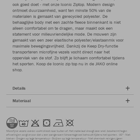
ook goed doet - met onze Iconic Ziptop. Modern design
ontmoet duurzaamheid, want ten minste 50% van de
materialen is gemaakt van gerecycled polyester. De
behaaglijke body met een zachte fleece binnenkant is niet
alleen comfortabel om te dragen, maar maakt ook een
statement voor milieuvriendelijke mode. De mouwen zijn
gemaakt van een zeer elastische polyester/elastaanmix voor
maximale bewegingsvrijheid. Dankzij de Keep Dry-functie
transporteren microfijne vezels vocht direct naar het
oppervlak van de stof. Zo blijft je lichaam comfortabel tijdens
het sporten. Koop de Iconic zip top nu in de JAKO online
shop.
Details
Materiaal
Microfijne vezels voeren vocht direct naar buiten af. Het materiaal droogt zeer snel, beschermt tegen
afkoeling en zorgt ervoor dat u een aangenaam lichaamsgevoel behoudt tijdens het sporten.
40°
Niet
bleken
Drogen op lage temperatuur
Strijken op lage temperatuur
Niet chemisch reinigen/geen