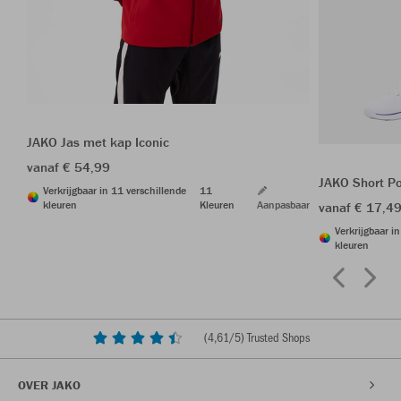
JAKO Jas met kap Iconic
vanaf € 54,99
JAKO Short P
Verkrijgbaar in 11 verschillende
11
kleuren
Kleuren
Aanpasbaar
vanaf € 17,4
Verkrijgbaar i
kleuren
(
4,61
/5) Trusted Shops
OVER JAKO