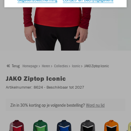
Terug
Homepage
Heren
Collecties
Iconic
JAKO Ziptop Iconic
JAKO
Ziptop Iconic
Artikelnummer:
8624
- Beschikbaar tot 2027
Zin in 30% korting op je volgende bestelling?
Word nu lid