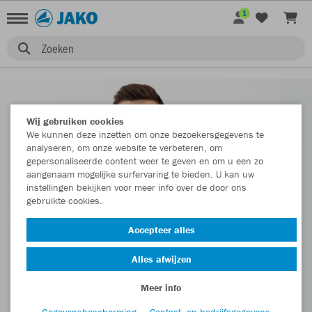
1
Zoeken
Wij gebruiken cookies
We kunnen deze inzetten om onze bezoekersgegevens te
analyseren, om onze website te verbeteren, om
gepersonaliseerde content weer te geven en om u een zo
aangenaam mogelijke surfervaring te bieden. U kan uw
instellingen bekijken voor meer info over de door ons
gebruikte cookies.
Accepteer alles
Alles afwijzen
Meer info
Gegevensbescherming
Contact- en bedrijfsgegevens