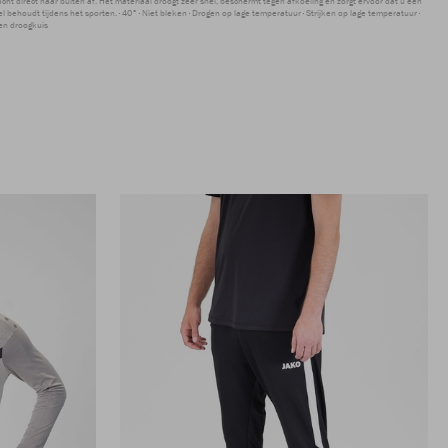
ocht direct naar buiten af. Het materiaal droogt zeer snel, beschermt tegen afkoeling en zorgt ervoor dat u een
 behoudt tijdens het sporten.
40°
Niet bleken
Drogen op lage temperatuur
Strijken op lage temperatuur
en droogkuis