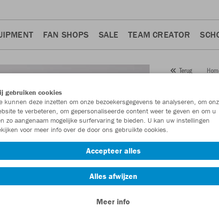
UIPMENT
FAN SHOPS
SALE
TEAM CREATOR
SCH
Hom
Terug
JAKO
j gebruiken cookies
 kunnen deze inzetten om onze bezoekersgegevens te analyseren, om onz
Artikelnummer:
bsite te verbeteren, om gepersonaliseerde content weer te geven en om u
n zo aangenaam mogelijke surfervaring te bieden. U kan uw instellingen
kijken voor meer info over de door ons gebruikte cookies.
Zin in 30% kort
Accepteer alles
Alles afwijzen
Meer info