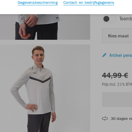
Gegevensbescherming
Contact- en bedrijfsgegevens
wit/zachtgrijs/ant
Teamb
Kies maat
Artikel per
44,99 €
Prijs incl. 21% B
30 dagen r