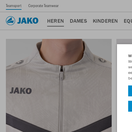
Teamsport
Corporate Teamwear
HEREN
DAMES
KINDEREN
EQ
Wi
We
we
ee
be