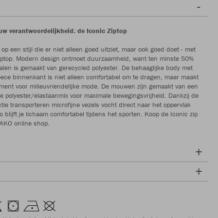
ouw verantwoordelijkheid: de Iconic Ziptop
 op een stijl die er niet alleen goed uitziet, maar ook goed doet - met
Ziptop. Modern design ontmoet duurzaamheid, want ten minste 50%
alen is gemaakt van gerecycled polyester. De behaaglijke body met
eece binnenkant is niet alleen comfortabel om te dragen, maar maakt
ment voor milieuvriendelijke mode. De mouwen zijn gemaakt van een
he polyester/elastaanmix voor maximale bewegingsvrijheid. Dankzij de
tie transporteren microfijne vezels vocht direct naar het oppervlak
o blijft je lichaam comfortabel tijdens het sporten. Koop de Iconic zip
JAKO online shop.