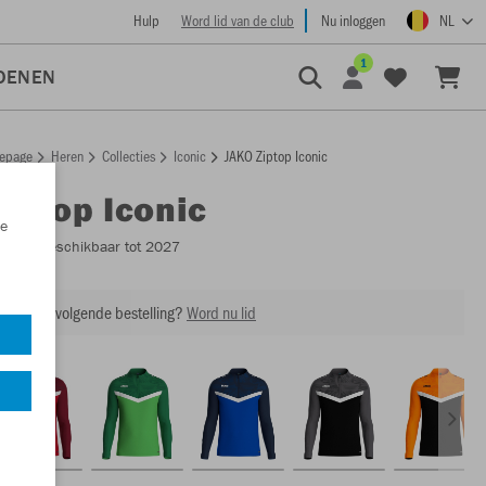
Hulp
Word lid van de club
Nu inloggen
NL
1
OENEN
epage
Heren
Collecties
Iconic
JAKO Ziptop Iconic
Ziptop Iconic
e
8624
- Beschikbaar tot 2027
ing op je volgende bestelling?
Word nu lid