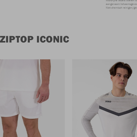
Microfijne vezels voeren v
aangenaam lichaamsgevoel
Niet chemisch reinigen/ge
ZIPTOP ICONIC