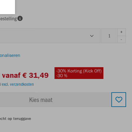
ra light
estelling
+
-
sonaliseren
-30% Korting (Kick Off)
vanaf € 31,49
-30 %
TW
excl. verzendkosten
Kies maat
echt op teruggave