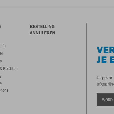
E
BESTELLING
ANNULEREN
info
VER
el
JE 
n
& Klachten
&
Uitgezon
s
afgeprijs
r ons
WORD 