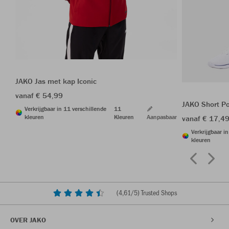
JAKO Jas met kap Iconic
vanaf € 54,99
JAKO Short P
Verkrijgbaar in 11 verschillende
11
kleuren
Kleuren
Aanpasbaar
vanaf € 17,4
Verkrijgbaar i
kleuren
(
4,61
/5) Trusted Shops
OVER JAKO