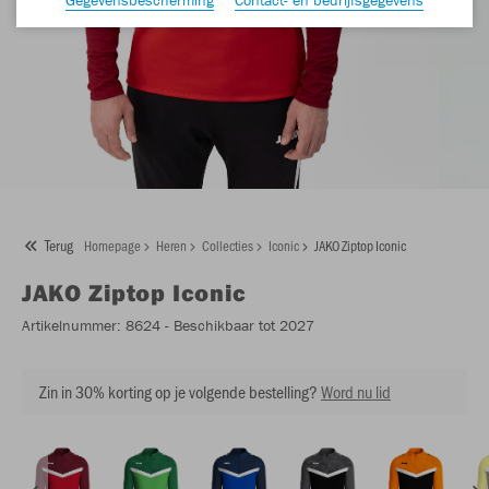
Terug
Homepage
Heren
Collecties
Iconic
JAKO Ziptop Iconic
JAKO
Ziptop Iconic
Artikelnummer:
8624
- Beschikbaar tot 2027
Zin in 30% korting op je volgende bestelling?
Word nu lid