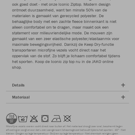
ook goed doet - met onze Iconic Ziptop. Modern design
ontmoet duurzaamheid, want ten minste 50% van de
materialen is gemaakt van gerecycled polyester. De
behaaglijke body met een zachte fleece binnenkant is niet
alleen comfortabel om te dragen, maar maakt ook een
statement voor milieuvriendelijke mode. De mouwen zijn
gemaakt van een zeer elastische polyester/elastaanmix voor
maximale bewegingsvrijheid. Dankzij de Keep Dry-functie
transporteren microfijne vezels vocht direct naar het
oppervlak van de stof. Zo blijft je lichaam comfortabel tijdens
het sporten. Koop de Iconic zip top nu in de JAKO online
shop.
Details
Materiaal
Microfijne vezels voeren vocht direct naar buiten af. Het materiaal droogt zeer snel, beschermt tegen
afkoeling en zorgt ervoor dat u een aangenaam lichaamsgevoel behoudt tijdens het sporten.
40°
Niet
bleken
Drogen op lage temperatuur
Strijken op lage temperatuur
Niet chemisch reinigen/geen