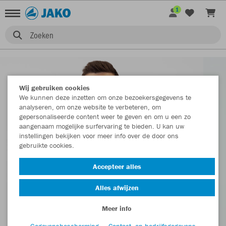
1
Zoeken
Wij gebruiken cookies
We kunnen deze inzetten om onze bezoekersgegevens te
analyseren, om onze website te verbeteren, om
gepersonaliseerde content weer te geven en om u een zo
aangenaam mogelijke surfervaring te bieden. U kan uw
instellingen bekijken voor meer info over de door ons
gebruikte cookies.
Accepteer alles
Alles afwijzen
Meer info
Gegevensbescherming
Contact- en bedrijfsgegevens