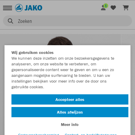
1
Zoeken
Wij gebruiken cookies
We kunnen deze inzetten om onze bezoekersgegevens te
analyseren, om onze website te verbeteren, om
gepersonaliseerde content weer te geven en om u een zo
aangenaam mogelijke surfervaring te bieden. U kan uw
instellingen bekijken voor meer info over de door ons
gebruikte cookies.
Accepteer alles
Alles afwijzen
Meer info
Gegevensbescherming
Contact- en bedrijfsgegevens