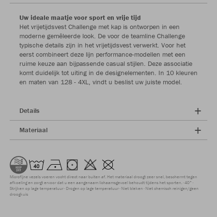
Uw ideale maatje voor sport en vrije tijd
Het vrijetijdsvest Challenge met kap is ontworpen in een
moderne gemêleerde look. De voor de teamline Challenge
typische details zijn in het vrijetijdsvest verwerkt. Voor het
eerst combineert deze lijn performance-modellen met een
ruime keuze aan bijpassende casual stijlen. Deze associatie
komt duidelijk tot uiting in de designelementen. In 10 kleuren
en maten van 128 - 4XL, vindt u beslist uw juiste model.
Details
Materiaal
Microfijne vezels voeren vocht direct naar buiten af. Het materiaal droogt zeer snel, beschermt tegen
afkoeling en zorgt ervoor dat u een aangenaam lichaamsgevoel behoudt tijdens het sporten.
40°
Strijken op lage temperatuur
Drogen op lage temperatuur
Niet bleken
Niet chemisch reinigen/geen
droogkuis