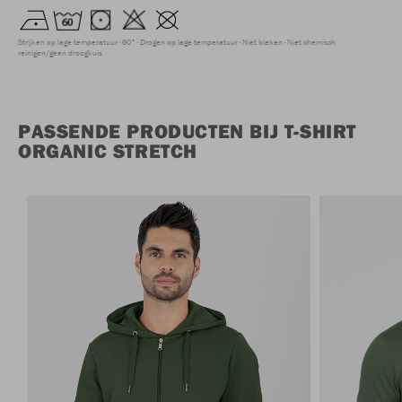
Strijken op lage temperatuur
60°
Drogen op lage temperatuur
Niet bleken
Niet chemisch
reinigen/geen droogkuis
PASSENDE PRODUCTEN BIJ T-SHIRT
ORGANIC STRETCH