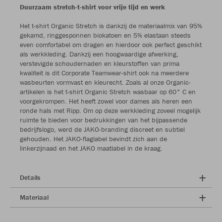
Duurzaam stretch-t-shirt voor vrije tijd en werk
Het t-shirt Organic Stretch is dankzij de materiaalmix van 95%
gekamd, ringgesponnen biokatoen en 5% elastaan steeds
even comfortabel om dragen en hierdoor ook perfect geschikt
als werkkleding. Dankzij een hoogwaardige afwerking,
verstevigde schoudernaden en kleurstoffen van prima
kwaliteit is dit Corporate Teamwear-shirt ook na meerdere
wasbeurten vormvast en kleurecht. Zoals al onze Organic-
artikelen is het t-shirt Organic Stretch wasbaar op 60° C en
voorgekrompen. Het heeft zowel voor dames als heren een
ronde hals met Ripp. Om op deze werkkleding zoveel mogelijk
ruimte te bieden voor bedrukkingen van het bijpassende
bedrijfslogo, werd de JAKO-branding discreet en subtiel
gehouden. Het JAKO-flaglabel bevindt zich aan de
linkerzijnaad en het JAKO maatlabel in de kraag.
Details
Materiaal