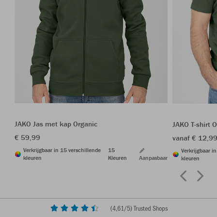
JAKO Jas met kap Organic
JAKO T-shirt 
€ 59,99
vanaf € 12,9
Verkrijgbaar in 15 verschillende
15
Verkrijgbaar i
kleuren
Kleuren
Aanpasbaar
kleuren
(
4,61
/5) Trusted Shops