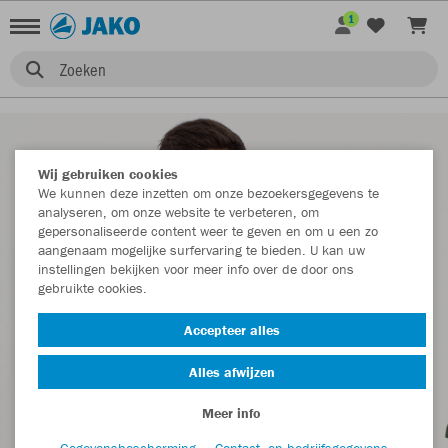
1
Zoeken
Wij gebruiken cookies
We kunnen deze inzetten om onze bezoekersgegevens te
analyseren, om onze website te verbeteren, om
gepersonaliseerde content weer te geven en om u een zo
aangenaam mogelijke surfervaring te bieden. U kan uw
instellingen bekijken voor meer info over de door ons
gebruikte cookies.
Accepteer alles
Alles afwijzen
Meer info
Gegevensbescherming
Contact- en bedrijfsgegevens