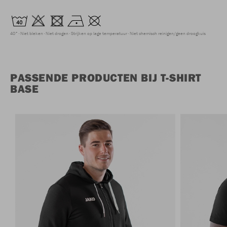
40°
Niet bleken
Niet drogen
Strijken op lage temperatuur
Niet chemisch reinigen/geen droogkuis
PASSENDE PRODUCTEN BIJ T-SHIRT
BASE