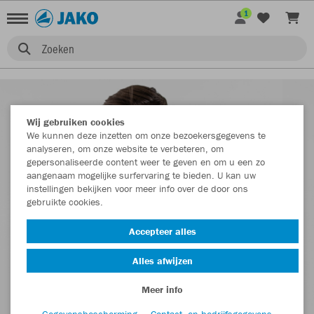
1
Zoeken
Wij gebruiken cookies
We kunnen deze inzetten om onze bezoekersgegevens te
analyseren, om onze website te verbeteren, om
gepersonaliseerde content weer te geven en om u een zo
aangenaam mogelijke surfervaring te bieden. U kan uw
instellingen bekijken voor meer info over de door ons
gebruikte cookies.
Accepteer alles
Alles afwijzen
Meer info
Gegevensbescherming
Contact- en bedrijfsgegevens