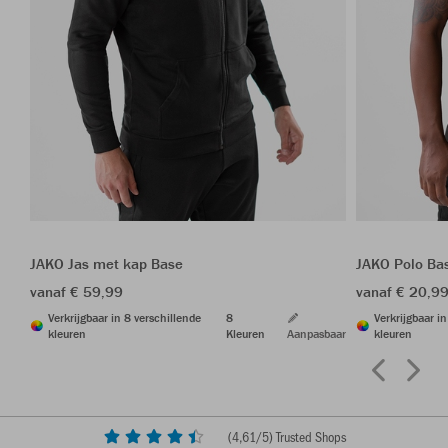
JAKO Jas met kap Base
JAKO Polo Ba
vanaf € 59,99
vanaf € 20,9
Verkrijgbaar in 8 verschillende
8
Verkrijgbaar i
kleuren
Kleuren
Aanpasbaar
kleuren
(
4,61
/5) Trusted Shops