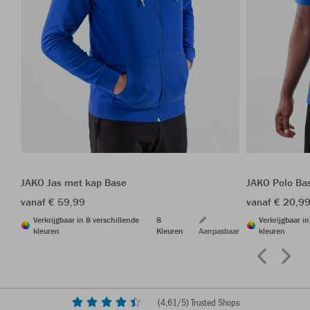
JAKO Jas met kap Base
JAKO Polo Ba
vanaf € 59,99
vanaf € 20,9
Verkrijgbaar in 8 verschillende
8
Verkrijgbaar i
kleuren
Kleuren
Aanpasbaar
kleuren
(
4,61
/5) Trusted Shops