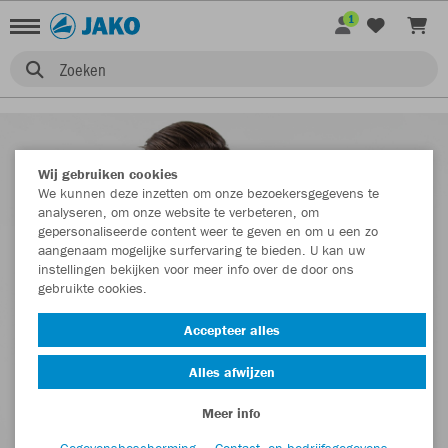
1
Zoeken
Wij gebruiken cookies
We kunnen deze inzetten om onze bezoekersgegevens te
analyseren, om onze website te verbeteren, om
gepersonaliseerde content weer te geven en om u een zo
aangenaam mogelijke surfervaring te bieden. U kan uw
instellingen bekijken voor meer info over de door ons
gebruikte cookies.
Accepteer alles
Alles afwijzen
Meer info
Gegevensbescherming
Contact- en bedrijfsgegevens