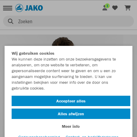
1
Zoeken
Wij gebruiken cookies
We kunnen deze inzetten om onze bezoekersgegevens te
analyseren, om onze website te verbeteren, om
gepersonaliseerde content weer te geven en om u een zo
aangenaam mogelijke surfervaring te bieden. U kan uw
instellingen bekijken voor meer info over de door ons
gebruikte cookies.
Accepteer alles
Alles afwijzen
Meer info
Gegevensbescherming
Contact- en bedrijfsgegevens