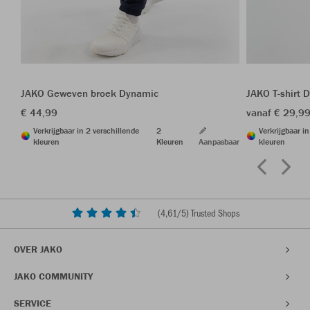
JAKO Geweven broek Dynamic
JAKO T-shirt 
€ 44,99
vanaf € 29,9
Verkrijgbaar in 2 verschillende
2
Verkrijgbaar i
kleuren
Kleuren
Aanpasbaar
kleuren
(
4,61
/5) Trusted Shops
OVER JAKO
JAKO COMMUNITY
SERVICE