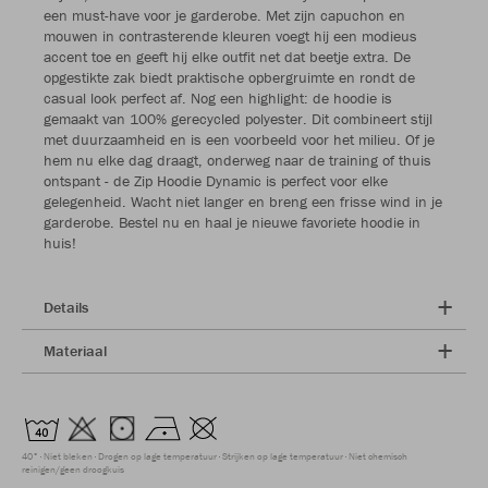
een must-have voor je garderobe. Met zijn capuchon en
mouwen in contrasterende kleuren voegt hij een modieus
accent toe en geeft hij elke outfit net dat beetje extra. De
opgestikte zak biedt praktische opbergruimte en rondt de
casual look perfect af. Nog een highlight: de hoodie is
gemaakt van 100% gerecycled polyester. Dit combineert stijl
met duurzaamheid en is een voorbeeld voor het milieu. Of je
hem nu elke dag draagt, onderweg naar de training of thuis
ontspant - de Zip Hoodie Dynamic is perfect voor elke
gelegenheid. Wacht niet langer en breng een frisse wind in je
garderobe. Bestel nu en haal je nieuwe favoriete hoodie in
huis!
Details
Materiaal
40°
Niet bleken
Drogen op lage temperatuur
Strijken op lage temperatuur
Niet chemisch
reinigen/geen droogkuis