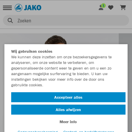
1
Zoeken
Wij gebruiken cookies
We kunnen deze inzetten om onze bezoekersgegevens te
analyseren, om onze website te verbeteren, om
gepersonaliseerde content weer te geven en om u een zo
aangenaam mogelijke surfervaring te bieden. U kan uw
instellingen bekijken voor meer info over de door ons
gebruikte cookies.
Accepteer alles
Alles afwijzen
Meer info
Gegevensbescherming
Contact- en bedrijfsgegevens