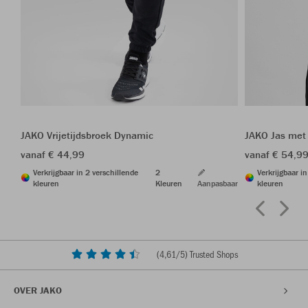
JAKO Vrijetijdsbroek Dynamic
JAKO Jas met
vanaf € 44,99
vanaf € 54,9
Verkrijgbaar in 2 verschillende
2
Verkrijgbaar i
kleuren
Kleuren
Aanpasbaar
kleuren
(
4,61
/5) Trusted Shops
OVER JAKO