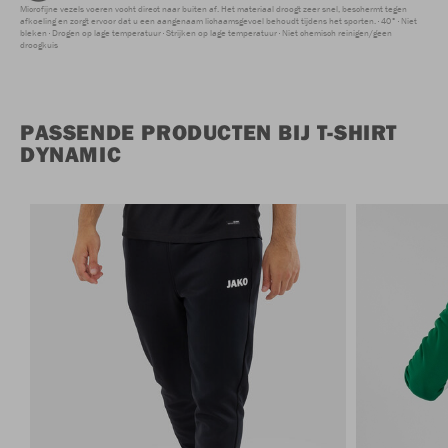
Microfijne vezels voeren vocht direct naar buiten af. Het materiaal droogt zeer snel, beschermt tegen
afkoeling en zorgt ervoor dat u een aangenaam lichaamsgevoel behoudt tijdens het sporten.
40°
Niet
bleken
Drogen op lage temperatuur
Strijken op lage temperatuur
Niet chemisch reinigen/geen
droogkuis
PASSENDE PRODUCTEN BIJ T-SHIRT
DYNAMIC