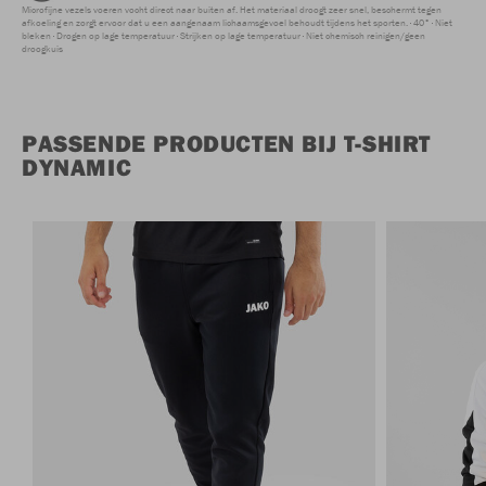
Microfijne vezels voeren vocht direct naar buiten af. Het materiaal droogt zeer snel, beschermt tegen
afkoeling en zorgt ervoor dat u een aangenaam lichaamsgevoel behoudt tijdens het sporten.
40°
Niet
bleken
Drogen op lage temperatuur
Strijken op lage temperatuur
Niet chemisch reinigen/geen
droogkuis
PASSENDE PRODUCTEN BIJ T-SHIRT
DYNAMIC