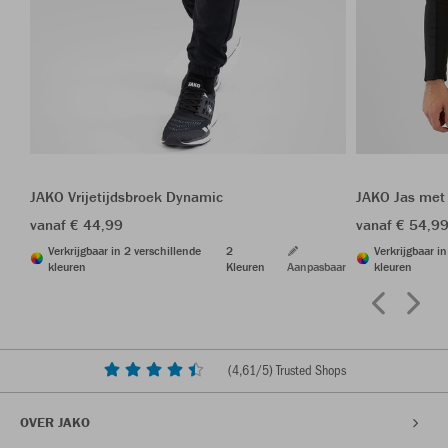
JAKO Vrijetijdsbroek Dynamic
JAKO Jas met
vanaf € 44,99
vanaf € 54,9
Verkrijgbaar in 2 verschillende
2
Verkrijgbaar i
kleuren
Kleuren
Aanpasbaar
kleuren
(
4,61
/5) Trusted Shops
OVER JAKO