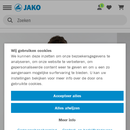
1
Zoeken
Wij gebruiken cookies
We kunnen deze inzetten om onze bezoekersgegevens te
analyseren, om onze website te verbeteren, om
gepersonaliseerde content weer te geven en om u een zo
aangenaam mogelijke surfervaring te bieden. U kan uw
instellingen bekijken voor meer info over de door ons
gebruikte cookies.
Accepteer alles
Alles afwijzen
Meer info
Gegevensbescherming
Contact- en bedrijfsgegevens