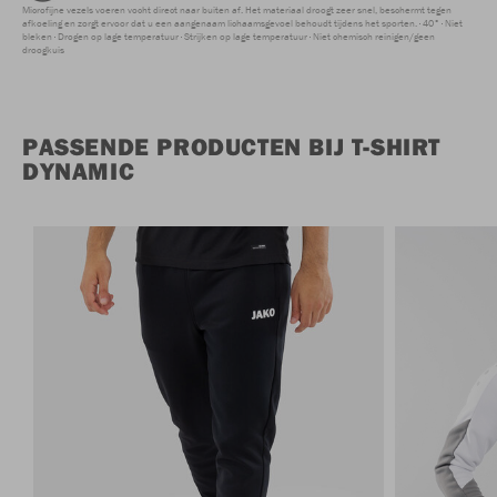
Microfijne vezels voeren vocht direct naar buiten af. Het materiaal droogt zeer snel, beschermt tegen
afkoeling en zorgt ervoor dat u een aangenaam lichaamsgevoel behoudt tijdens het sporten.
40°
Niet
bleken
Drogen op lage temperatuur
Strijken op lage temperatuur
Niet chemisch reinigen/geen
droogkuis
PASSENDE PRODUCTEN BIJ T-SHIRT
DYNAMIC