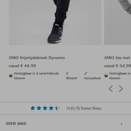
JAKO Vrijetijdsbroek Dynamic
JAKO Jas met
vanaf € 44,99
vanaf € 54,9
Verkrijgbaar in 2 verschillende
2
Verkrijgbaar i
kleuren
Kleuren
Aanpasbaar
kleuren
(
4,61
/5) Trusted Shops
OVER JAKO