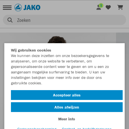
1
Zoeken
Wij gebruiken cookies
We kunnen deze inzetten om onze bezoekersgegevens te
analyseren, om onze website te verbeteren, om
gepersonaliseerde content weer te geven en om u een zo
aangenaam mogelijke surfervaring te bieden. U kan uw
instellingen bekijken voor meer info over de door ons
gebruikte cookies.
Accepteer alles
Alles afwijzen
Meer info
Gegevensbescherming
Contact- en bedrijfsgegevens