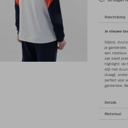
Beschrijving
Je nieuwe fa
Stijlvol, duu
je garderobe.
een modieus ac
zak biedt pra
highlight: de
stijl met duu
draagt, onder
perfect voor 
garderobe. Be
Details
Materiaal