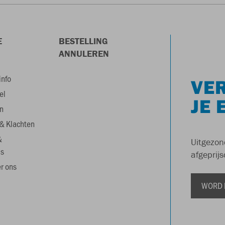
E
BESTELLING
ANNULEREN
info
VER
el
JE 
n
& Klachten
&
Uitgezon
s
afgeprijs
r ons
WORD 