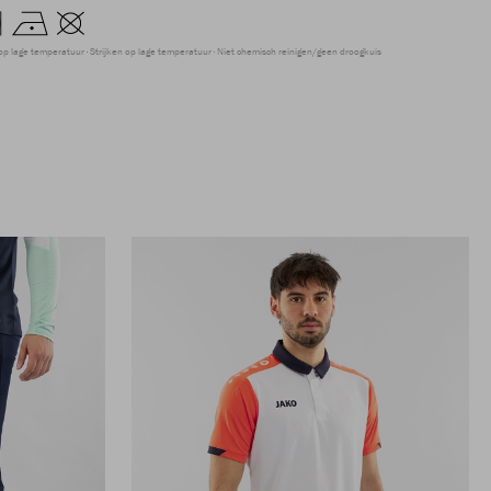
op lage temperatuur
Strijken op lage temperatuur
Niet chemisch reinigen/geen droogkuis