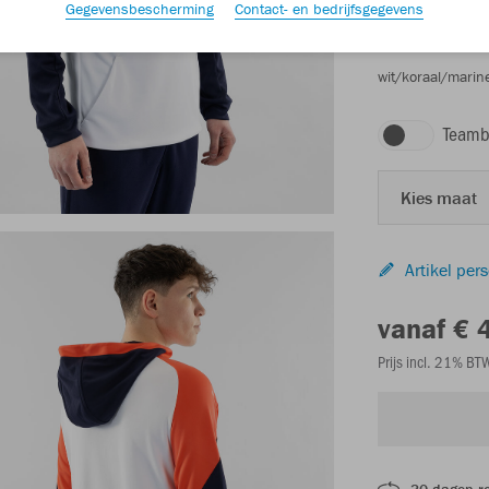
Gegevensbescherming
Contact- en bedrijfsgegevens
wit/koraal/marin
Teamb
Kies maat
Artikel per
vanaf € 
Prijs incl. 21% B
30 dagen r