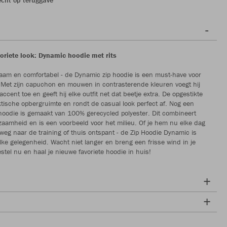
voriete look: Dynamic hoodie met rits
rzaam en comfortabel - de Dynamic zip hoodie is een must-have voor
 Met zijn capuchon en mouwen in contrasterende kleuren voegt hij
cent toe en geeft hij elke outfit net dat beetje extra. De opgestikte
ktische opbergruimte en rondt de casual look perfect af. Nog een
 hoodie is gemaakt van 100% gerecycled polyester. Dit combineert
rzaamheid en is een voorbeeld voor het milieu. Of je hem nu elke dag
weg naar de training of thuis ontspant - de Zip Hoodie Dynamic is
elke gelegenheid. Wacht niet langer en breng een frisse wind in je
stel nu en haal je nieuwe favoriete hoodie in huis!