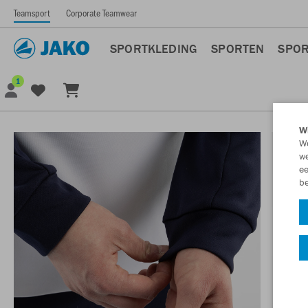
Teamsport
Corporate Teamwear
SPORTKLEDING
SPORTEN
SPOR
1
Wi
We
we
ee
be