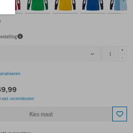
e
estelling
+
-
sonaliseren
49,99
TW
excl. verzendkosten
Kies maat
echt op teruggave