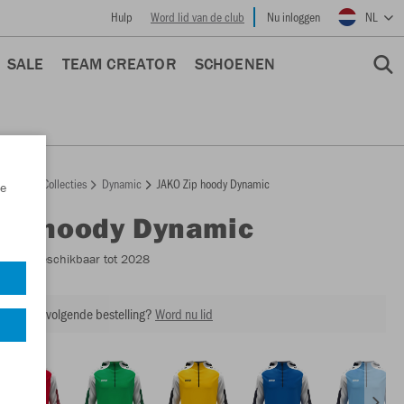
Hulp
Word lid van de club
Nu inloggen
NL
SALE
TEAM CREATOR
SCHOENEN
epage
Collecties
Dynamic
JAKO Zip hoody Dynamic
e
Zip hoody Dynamic
6770
- Beschikbaar tot 2028
ing op je volgende bestelling?
Word nu lid