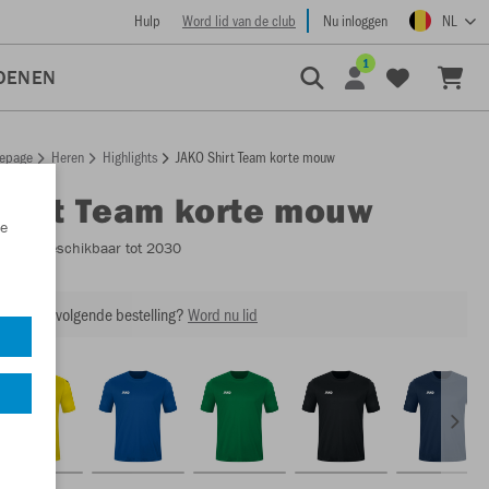
Hulp
Word lid van de club
Nu inloggen
NL
1
OENEN
epage
Heren
Highlights
JAKO Shirt Team korte mouw
Shirt Team korte mouw
e
4233
- Beschikbaar tot 2030
ing op je volgende bestelling?
Word nu lid