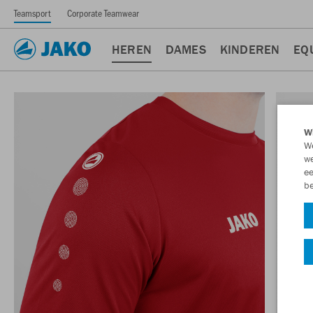
Teamsport
Corporate Teamwear
HEREN
DAMES
KINDEREN
EQ
Wi
We
we
ee
be