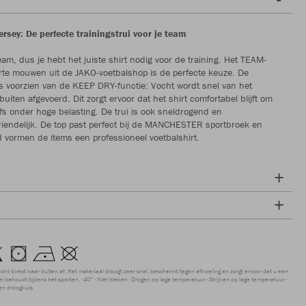
rsey: De perfecte trainingstrui voor je team
eam, dus je hebt het juiste shirt nodig voor de training. Het TEAM-
te mouwen uit de JAKO-voetbalshop is de perfecte keuze. De
 is voorzien van de KEEP DRY-functie: Vocht wordt snel van het
uiten afgevoerd. Dit zorgt ervoor dat het shirt comfortabel blijft om
lfs onder hoge belasting. De trui is ook sneldrogend en
endelijk. De top past perfect bij de MANCHESTER sportbroek en
vormen de items een professioneel voetbalshirt.
ocht direct naar buiten af. Het materiaal droogt zeer snel, beschermt tegen afkoeling en zorgt ervoor dat u een
 behoudt tijdens het sporten.
40°
Niet bleken
Drogen op lage temperatuur
Strijken op lage temperatuur
en droogkuis