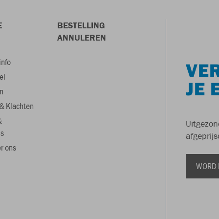
E
BESTELLING
ANNULEREN
info
VER
el
JE 
n
& Klachten
&
Uitgezon
s
afgeprijs
r ons
WORD 