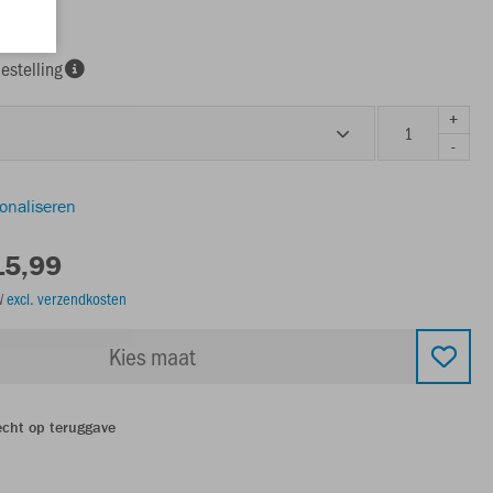
estelling
+
-
sonaliseren
15,99
TW
excl. verzendkosten
Kies maat
echt op teruggave