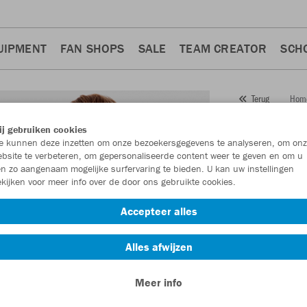
UIPMENT
FAN SHOPS
SALE
TEAM CREATOR
SCH
Hom
Terug
JAKO
j gebruiken cookies
 kunnen deze inzetten om onze bezoekersgegevens te analyseren, om onz
Artikelnummer:
bsite te verbeteren, om gepersonaliseerde content weer te geven en om u
n zo aangenaam mogelijke surfervaring te bieden. U kan uw instellingen
kijken voor meer info over de door ons gebruikte cookies.
Zin in 30% kort
Accepteer alles
Alles afwijzen
Meer info