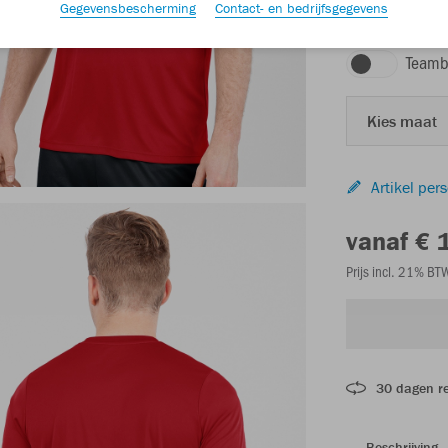
Gegevensbescherming
Contact- en bedrijfsgegevens
sportrood
Teamb
Kies maat
Artikel per
vanaf € 
Prijs incl. 21% B
30 dagen r
Beschrijving