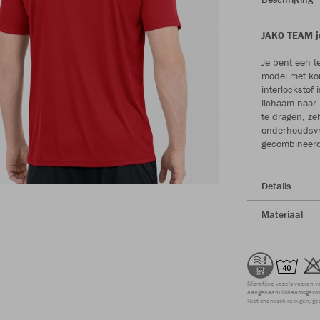
JAKO TEAM je
Je bent een t
model met kor
interlockstof
lichaam naar b
te dragen, ze
onderhoudsvri
gecombineerd 
Details
Materiaal
Microfijne vezels voeren v
aangenaam lichaamsgevoel
Niet chemisch reinigen/ge