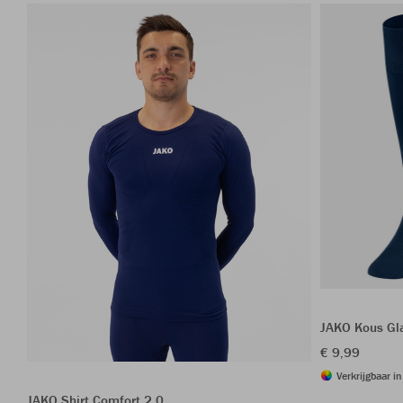
JAKO Kous Gl
€ 9,99
Verkrijgbaar i
JAKO Shirt Comfort 2.0