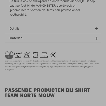
De trui is ook sneldrogend en onderhoudsvriendelijk. De top
past perfect bij de MANCHESTER sportbroek en
gecombineerd vormen de items een professioneel
voetbalshirt.
Details
Materiaal
Microfijne vezels voeren vocht direct naar buiten af. Het materiaal droogt zeer snel, beschermt tegen
afkoeling en zorgt ervoor dat u een aangenaam lichaamsgevoel behoudt tijdens het sporten.
40°
Niet
bleken
Drogen op lage temperatuur
Strijken op lage temperatuur
Niet chemisch reinigen/geen
droogkuis
PASSENDE PRODUCTEN BIJ SHIRT
TEAM KORTE MOUW