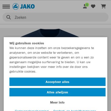
1
Zoeken
Wij gebruiken cookies
We kunnen deze inzetten om onze bezoekersgegevens te
analyseren, om onze website te verbeteren, om
gepersonaliseerde content weer te geven en om u een zo
aangenaam mogelijke surfervaring te bieden. U kan uw
instellingen bekijken voor meer info over de door ons
gebruikte cookies.
Accepteer alles
Alles afwijzen
Meer info
Gegevensbescherming
Contact- en bedrijfsgegevens