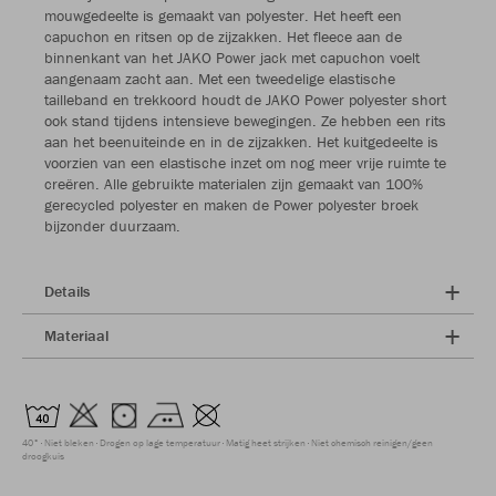
mouwgedeelte is gemaakt van polyester. Het heeft een
capuchon en ritsen op de zijzakken. Het fleece aan de
binnenkant van het JAKO Power jack met capuchon voelt
aangenaam zacht aan. Met een tweedelige elastische
tailleband en trekkoord houdt de JAKO Power polyester short
ook stand tijdens intensieve bewegingen. Ze hebben een rits
aan het beenuiteinde en in de zijzakken. Het kuitgedeelte is
voorzien van een elastische inzet om nog meer vrije ruimte te
creëren. Alle gebruikte materialen zijn gemaakt van 100%
gerecycled polyester en maken de Power polyester broek
bijzonder duurzaam.
Details
Materiaal
40°
Niet bleken
Drogen op lage temperatuur
Matig heet strijken
Niet chemisch reinigen/geen
droogkuis