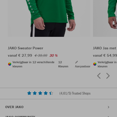
JAKO Sweater Power
JAKO Jas met
vanaf € 27,99
vanaf € 54,9
€ 39,99
30 %
Verkrijgbaar in 12 verschillende
12
Verkrijgbaar i
kleuren
Kleuren
Aanpasbaar
kleuren
(
4,61
/5) Trusted Shops
OVER JAKO