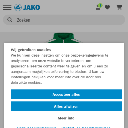
1
Zoeken
Wij gebruiken cookies
We kunnen deze inzetten om onze bezoekersgegevens te
analyseren, om onze website te verbeteren, om
gepersonaliseerde content weer te geven en om u een zo
aangenaam mogelijke surfervaring te bieden. U kan uw
instellingen bekijken voor meer info over de door ons
gebruikte cookies.
Accepteer alles
Alles afwijzen
Meer info
Gegevensbescherming
Contact- en bedrijfsgegevens