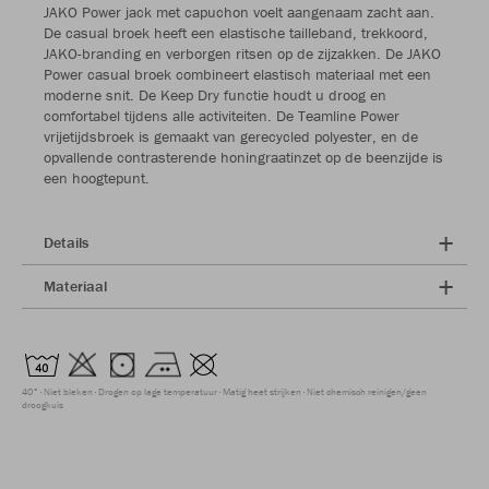
JAKO Power jack met capuchon voelt aangenaam zacht aan.
De casual broek heeft een elastische tailleband, trekkoord,
JAKO-branding en verborgen ritsen op de zijzakken. De JAKO
Power casual broek combineert elastisch materiaal met een
moderne snit. De Keep Dry functie houdt u droog en
comfortabel tijdens alle activiteiten. De Teamline Power
vrijetijdsbroek is gemaakt van gerecycled polyester, en de
opvallende contrasterende honingraatinzet op de beenzijde is
een hoogtepunt.
Details
Materiaal
40°
Niet bleken
Drogen op lage temperatuur
Matig heet strijken
Niet chemisch reinigen/geen
droogkuis