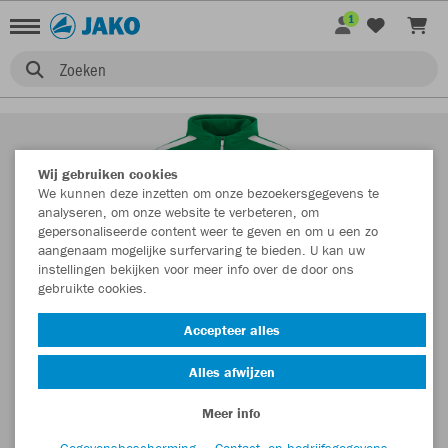
1
Zoeken
Wij gebruiken cookies
We kunnen deze inzetten om onze bezoekersgegevens te
analyseren, om onze website te verbeteren, om
gepersonaliseerde content weer te geven en om u een zo
aangenaam mogelijke surfervaring te bieden. U kan uw
instellingen bekijken voor meer info over de door ons
gebruikte cookies.
Accepteer alles
Alles afwijzen
Meer info
Gegevensbescherming
Contact- en bedrijfsgegevens