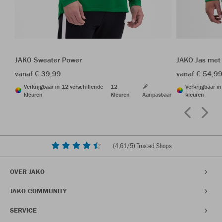
JAKO Sweater Power
JAKO Jas met
vanaf € 39,99
vanaf € 54,9
Verkrijgbaar in 12 verschillende
12
Verkrijgbaar i
kleuren
Kleuren
Aanpasbaar
kleuren
(
4,61
/5) Trusted Shops
OVER JAKO
JAKO COMMUNITY
SERVICE