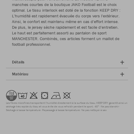
manches courtes de la boutique JAKO Football est le choix
optimal. Le tissu interlock est doté de la fonction KEEP DRY :
L'humidité est rapidement évacuée du corps vers l'extérieur.
Ainsi, le confort est maintenu même en cas d'effort intense.
De plus, le jersey sèche rapidement et est facile d'entretien.
Le haut est parfaitement assorti au pantalon de sport
MANCHESTER. Combinés, ces articles forment un maillot de
football professionnel.
Détails
Matériau
Les fibres microfines transportent l'humidité directement à la surface du tissu. KEEP DRY garantit ainsi un
séchage très rapide du tissu et vous évite de vous refroidir pendant le sport.
40°
Ne pas blanchir
Séchage à basse température
Repassage à basse température
Ne pas nettoyer à sec