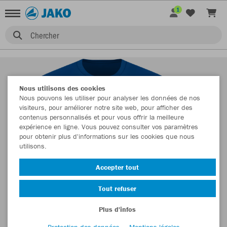
1
Chercher
Nous utilisons des cookies
Nous pouvons les utiliser pour analyser les données de nos
visiteurs, pour améliorer notre site web, pour afficher des
contenus personnalisés et pour vous offrir la meilleure
expérience en ligne. Vous pouvez consulter vos paramètres
pour obtenir plus d'informations sur les cookies que nous
utilisons.
Accepter tout
Tout refuser
Plus d'infos
Protection des données
Mentions légales