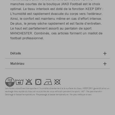
manches courtes de la boutique JAKO Football est le choix
optimal. Le tissu interlock est doté de la fonction KEEP DRY :
L'humidité est rapidement évacuée du corps vers l'extérieur.
Ainsi, le confort est maintenu même en cas d'effort intense.
De plus, le jersey sèche rapidement et est facile d'entretien.
Le haut est parfaitement assorti au pantalon de sport
MANCHESTER. Combinés, ces articles forment un maillot de
football professionnel.
Détails
Matériau
Les fibres microfines transportent l'humidité directement à la surface du tissu. KEEP DRY garantit ainsi un
séchage très rapide du tissu et vous évite de vous refroidir pendant le sport.
40°
Ne pas blanchir
Séchage à basse température
Repassage à basse température
Ne pas nettoyer à sec