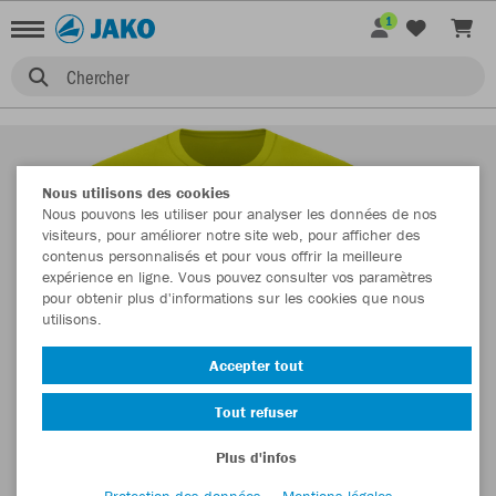
1
Chercher
Nous utilisons des cookies
Nous pouvons les utiliser pour analyser les données de nos
visiteurs, pour améliorer notre site web, pour afficher des
contenus personnalisés et pour vous offrir la meilleure
expérience en ligne. Vous pouvez consulter vos paramètres
pour obtenir plus d'informations sur les cookies que nous
utilisons.
Accepter tout
Tout refuser
Plus d'infos
Protection des données
Mentions légales