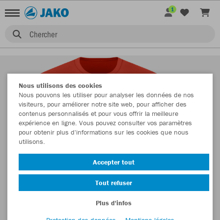
1
Chercher
Nous utilisons des cookies
Nous pouvons les utiliser pour analyser les données de nos
visiteurs, pour améliorer notre site web, pour afficher des
contenus personnalisés et pour vous offrir la meilleure
expérience en ligne. Vous pouvez consulter vos paramètres
pour obtenir plus d'informations sur les cookies que nous
utilisons.
Accepter tout
Tout refuser
Plus d'infos
Protection des données
Mentions légales