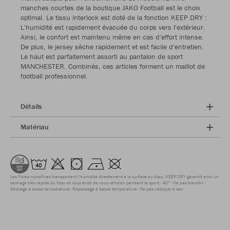
manches courtes de la boutique JAKO Football est le choix
optimal. Le tissu interlock est doté de la fonction KEEP DRY :
L'humidité est rapidement évacuée du corps vers l'extérieur.
Ainsi, le confort est maintenu même en cas d'effort intense.
De plus, le jersey sèche rapidement et est facile d'entretien.
Le haut est parfaitement assorti au pantalon de sport
MANCHESTER. Combinés, ces articles forment un maillot de
football professionnel.
Détails
Matériau
Les fibres microfines transportent l'humidité directement à la surface du tissu. KEEP DRY garantit ainsi un
séchage très rapide du tissu et vous évite de vous refroidir pendant le sport.
40°
Ne pas blanchir
Séchage à basse température
Repassage à basse température
Ne pas nettoyer à sec