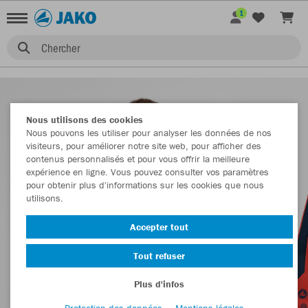
1
Chercher
Nous utilisons des cookies
Nous pouvons les utiliser pour analyser les données de nos
visiteurs, pour améliorer notre site web, pour afficher des
contenus personnalisés et pour vous offrir la meilleure
expérience en ligne. Vous pouvez consulter vos paramètres
pour obtenir plus d'informations sur les cookies que nous
utilisons.
Accepter tout
Tout refuser
Plus d'infos
Protection des données
Mentions légales