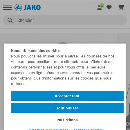
1
Chercher
Nous utilisons des cookies
Nous pouvons les utiliser pour analyser les données de nos
visiteurs, pour améliorer notre site web, pour afficher des
contenus personnalisés et pour vous offrir la meilleure
expérience en ligne. Vous pouvez consulter vos paramètres
pour obtenir plus d'informations sur les cookies que nous
utilisons.
Accepter tout
Tout refuser
Plus d'infos
Protection des données
Mentions légales