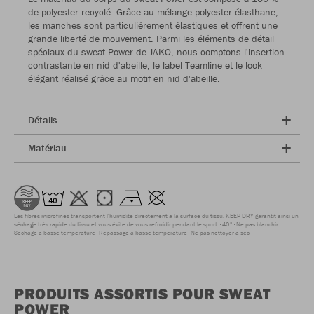
de polyester recyclé. Grâce au mélange polyester-élasthane,
les manches sont particulièrement élastiques et offrent une
grande liberté de mouvement. Parmi les éléments de détail
spéciaux du sweat Power de JAKO, nous comptons l'insertion
contrastante en nid d'abeille, le label Teamline et le look
élégant réalisé grâce au motif en nid d'abeille.
Détails
Matériau
Les fibres microfines transportent l'humidité directement à la surface du tissu. KEEP DRY garantit ainsi un
séchage très rapide du tissu et vous évite de vous refroidir pendant le sport.
40°
Ne pas blanchir
Séchage à basse température
Repassage à basse température
Ne pas nettoyer à sec
PRODUITS ASSORTIS POUR SWEAT
POWER