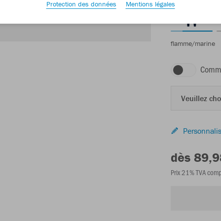
Protection des données
Mentions légales
flamme/marine
Comma
Veuillez choi
Personnalis
dès 89,9
Prix 21% TVA comp