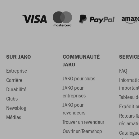
SUR JAKO
COMMUNAUTÉ
SERVIC
JAKO
Entreprise
FAQ
JAKO pour clubs
Carrière
Informati
JAKO pour
importan
Durabilité
entreprises
Tableau de
Clubs
JAKO pour
Expéditio
Newsblog
revendeurs
Retours &
Médias
Trouver un revendeur
réclamati
Ouvrir un Teamshop
Catalogu