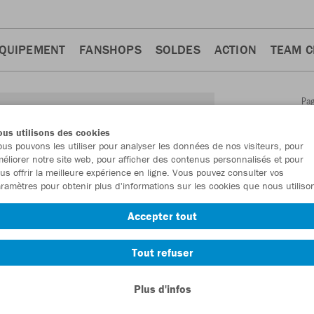
QUIPEMENT
FANSHOPS
SOLDES
ACTION
TEAM 
Pa
Retour
d'a
us utilisons des cookies
JAKO
us pouvons les utiliser pour analyser les données de nos visiteurs, pour
éliorer notre site web, pour afficher des contenus personnalisés et pour
capuc
us offrir la meilleure expérience en ligne. Vous pouvez consulter vos
ramètres pour obtenir plus d'informations sur les cookies que nous utiliso
Numéro d’article
Accepter tout
En tant que me
Tout refuser
commande.
De
Plus d'infos