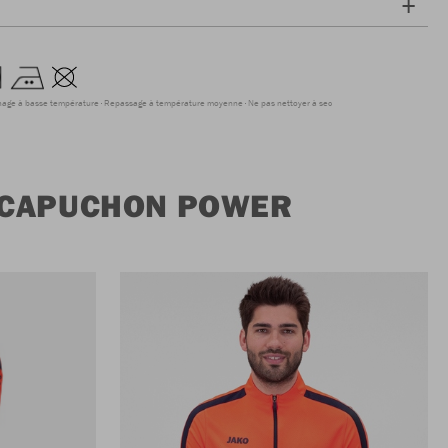
hage à basse température
Repassage à température moyenne
Ne pas nettoyer à sec
À CAPUCHON POWER