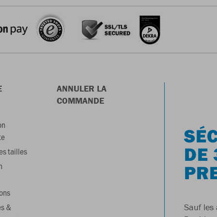
E
ANNULER LA
COMMANDE
on
SÉC
te
DE 
s tailles
n
PR
ons
es &
Sauf les 