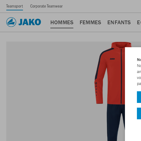
Teamsport
Corporate Teamwear
HOMMES
FEMMES
ENFANTS
E
No
No
am
vo
pa