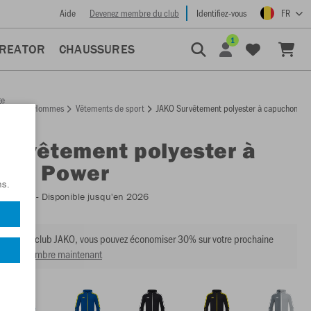
Aide
Devenez membre du club
Identifiez-vous
FR
1
CREATOR
CHAUSSURES
ge
Hommes
Vêtements de sport
JAKO Survêtement polyester à capuchon Po
ccueil
Survêtement polyester à
hon Power
ns.
:
M9423
- Disponible jusqu'en 2026
mbre du club JAKO, vous pouvez économiser 30% sur votre prochaine
venir membre maintenant