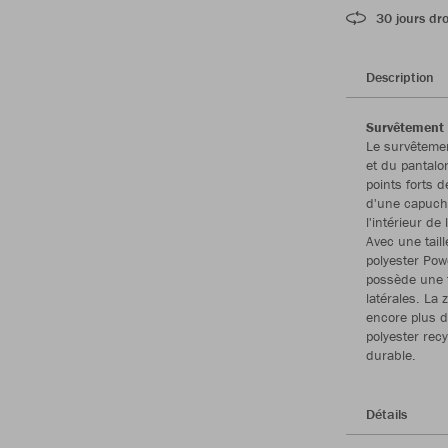
30 jours dro
Description
Survêtement 
Le survêteme
et du pantal
points forts 
d'une capuche
l'intérieur d
Avec une tail
polyester Pow
possède une f
latérales. La
encore plus d
polyester rec
durable.
Détails