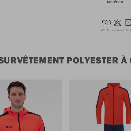
Matériau
40°
Ne pas blanchir
Séc
 SURVÊTEMENT POLYESTER 