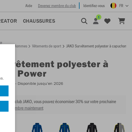
Aide
Devenez membre du club
Identifiez-vous
FR
1
REATOR
CHAUSSURES
ge
Hommes
Vêtements de sport
JAKO Survêtement polyester à capuchon Po
ccueil
Survêtement polyester à
hon Power
ns.
:
M9423
- Disponible jusqu'en 2026
mbre du club JAKO, vous pouvez économiser 30% sur votre prochaine
venir membre maintenant