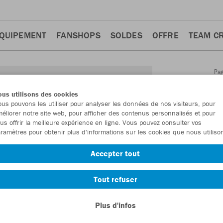
QUIPEMENT
FANSHOPS
SOLDES
OFFRE
TEAM C
Pa
Retour
d'a
us utilisons des cookies
JAKO
us pouvons les utiliser pour analyser les données de nos visiteurs, pour
éliorer notre site web, pour afficher des contenus personnalisés et pour
capuc
us offrir la meilleure expérience en ligne. Vous pouvez consulter vos
ramètres pour obtenir plus d'informations sur les cookies que nous utiliso
Numéro d’article
Accepter tout
En tant que me
Tout refuser
commande.
De
Plus d'infos