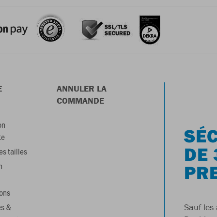
E
ANNULER LA
COMMANDE
on
SÉC
te
DE 
s tailles
n
PR
ons
es &
Sauf les 