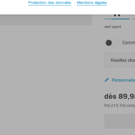
Protection des données
Mentions légales
vert sport
Comma
Veuillez choi
Personnalis
dès 89,9
Prix 21% TVA comp