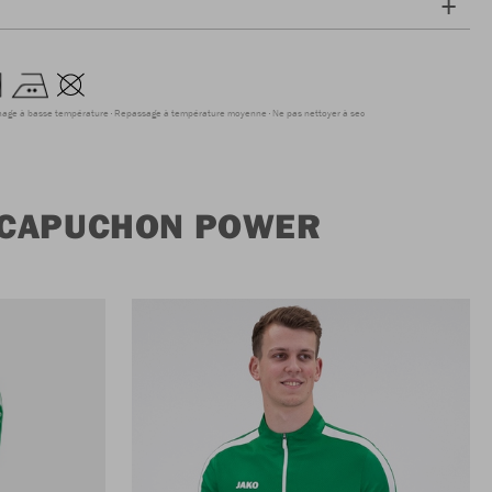
hage à basse température
Repassage à température moyenne
Ne pas nettoyer à sec
À CAPUCHON POWER