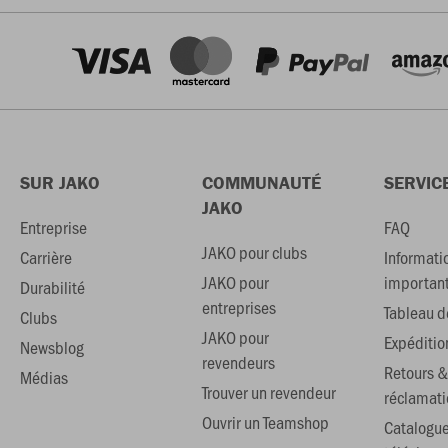
SUR JAKO
COMMUNAUTÉ
SERVIC
JAKO
Entreprise
FAQ
JAKO pour clubs
Carrière
Informati
JAKO pour
importan
Durabilité
entreprises
Tableau de
Clubs
JAKO pour
Expéditio
Newsblog
revendeurs
Retours &
Médias
Trouver un revendeur
réclamati
Ouvrir un Teamshop
Catalogu