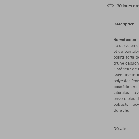
30 jours dro
Description
Survêtement 
Le survêteme
et du pantal
points forts 
d'une capuche
l'intérieur d
Avec une tail
polyester Pow
possède une f
latérales. La
encore plus d
polyester rec
durable.
Détails