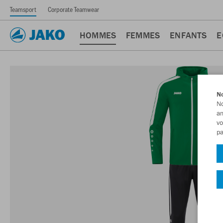
Teamsport
Corporate Teamwear
HOMMES
FEMMES
ENFANTS
E
No
No
am
vo
pa