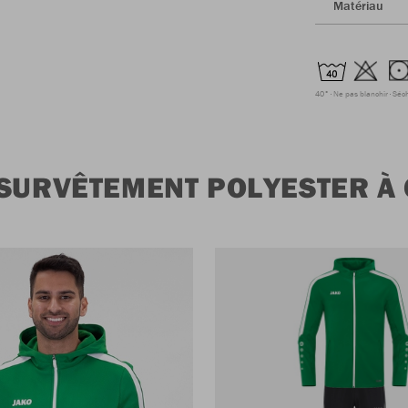
Matériau
40°
Ne pas blanchir
Séc
 SURVÊTEMENT POLYESTER 