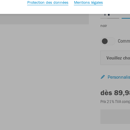
Protection des données
Mentions légales
noir
Comma
Veuillez choi
Personnalis
dès 89,9
Prix 21% TVA comp