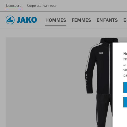
Teamsport
Corporate Teamwear
HOMMES
FEMMES
ENFANTS
E
No
No
am
vo
pa