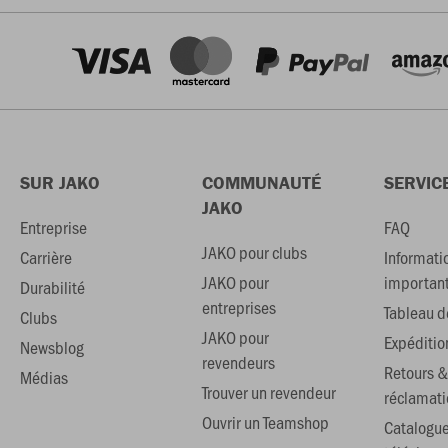
SUR JAKO
COMMUNAUTÉ
SERVIC
JAKO
Entreprise
FAQ
JAKO pour clubs
Carrière
Informati
JAKO pour
importan
Durabilité
entreprises
Tableau de
Clubs
JAKO pour
Expéditio
Newsblog
revendeurs
Retours &
Médias
Trouver un revendeur
réclamati
Ouvrir un Teamshop
Catalogu