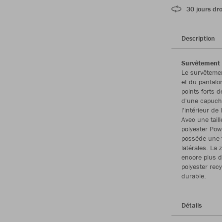
30 jours dro
Description
Survêtement 
Le survêteme
et du pantal
points forts 
d'une capuche
l'intérieur d
Avec une tail
polyester Pow
possède une f
latérales. La
encore plus d
polyester rec
durable.
Détails