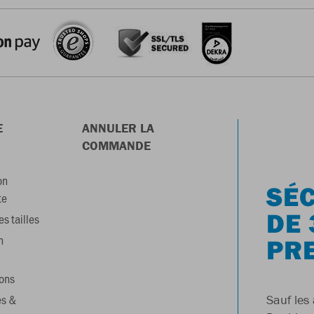
E
ANNULER LA
COMMANDE
on
SÉC
te
DE 
s tailles
n
PR
ons
es &
Sauf les 