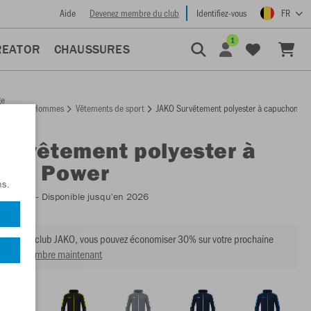
Aide
Devenez membre du club
Identifiez-vous
FR
1
REATOR
CHAUSSURES
ge
Hommes
Vêtements de sport
JAKO Survêtement polyester à capuchon Po
ccueil
Survêtement polyester à
hon Power
ns.
:
M9423
- Disponible jusqu'en 2026
mbre du club JAKO, vous pouvez économiser 30% sur votre prochaine
venir membre maintenant