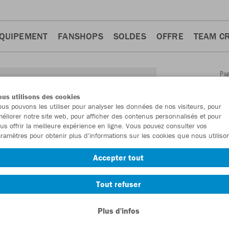
QUIPEMENT
FANSHOPS
SOLDES
OFFRE
TEAM C
Pa
Retour
d'a
us utilisons des cookies
JAKO
us pouvons les utiliser pour analyser les données de nos visiteurs, pour
éliorer notre site web, pour afficher des contenus personnalisés et pour
capuc
us offrir la meilleure expérience en ligne. Vous pouvez consulter vos
ramètres pour obtenir plus d'informations sur les cookies que nous utiliso
Numéro d’article
Accepter tout
En tant que me
Tout refuser
commande.
De
Plus d'infos