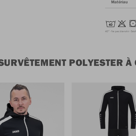
Matériau
40°
Ne pas blanchir
Séc
 SURVÊTEMENT POLYESTER 