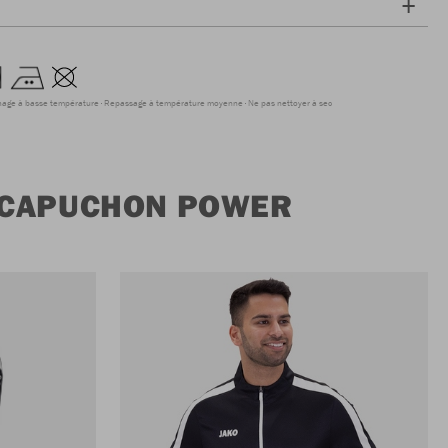
hage à basse température
Repassage à température moyenne
Ne pas nettoyer à sec
À CAPUCHON POWER