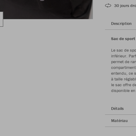
30 jours dro
Description
Sac de sport
Le sac de spo
inférieur. Pa
permet de ran
compartiment p
entendu, ce s
à taille régla
le sac offre 
disponible en 
Détails
Matériau