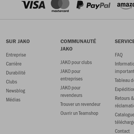
SUR JAKO
COMMUNAUTÉ
SERVIC
JAKO
Entreprise
FAQ
JAKO pour clubs
Carrière
Informati
JAKO pour
importan
Durabilité
entreprises
Tableau de
Clubs
JAKO pour
Expéditio
Newsblog
revendeurs
Retours &
Médias
Trouver un revendeur
réclamati
Ouvrir un Teamshop
Catalogu
téléchar
Contact