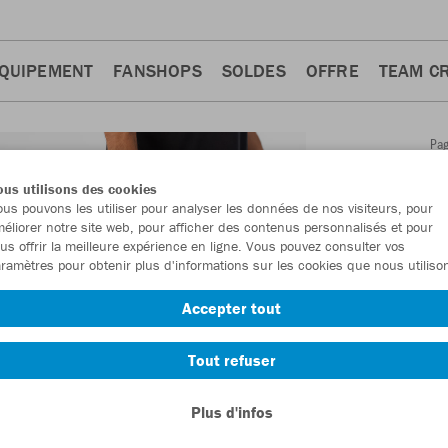
QUIPEMENT
FANSHOPS
SOLDES
OFFRE
TEAM C
Pa
Retour
d'a
us utilisons des cookies
JAKO
us pouvons les utiliser pour analyser les données de nos visiteurs, pour
éliorer notre site web, pour afficher des contenus personnalisés et pour
comp.
us offrir la meilleure expérience en ligne. Vous pouvez consulter vos
ramètres pour obtenir plus d'informations sur les cookies que nous utiliso
Numéro d’article
Accepter tout
En tant que me
Tout refuser
commande.
De
Plus d'infos