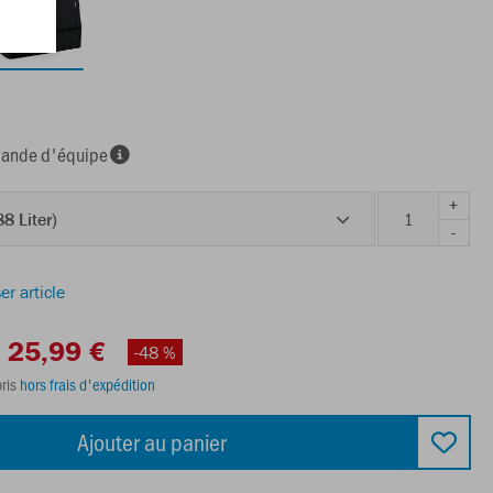
nde d'équipe
+
88 Liter)
-
er article
25,99 €
-48 %
ris
hors frais d'expédition
Ajouter au panier