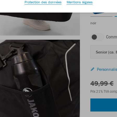
Protection des données
Mentions légales
noir
Comma
Senior (ca. 
Personnalis
49,99 €
Prix 21% TVA comp