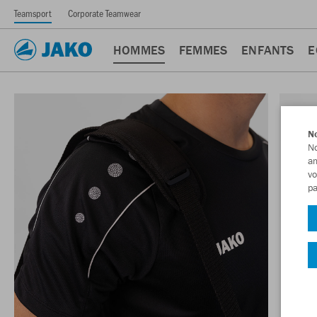
Teamsport
Corporate Teamwear
HOMMES
FEMMES
ENFANTS
E
No
No
am
vo
pa