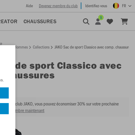
Aide
Devenez membre du club
Identifiez-vous
FR
1
REATOR
CHAUSSURES
ge
Hommes
Collections
JAKO Sac de sport Classico avec comp. chaussures
ccueil
Sac de sport Classico avec
 chaussures
ns.
:
2050
mbre du club JAKO, vous pouvez économiser 30% sur votre prochaine
venir membre maintenant