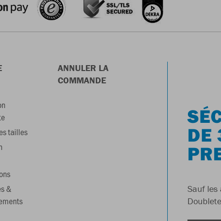
E
ANNULER LA
COMMANDE
on
SÉC
te
DE 
s tailles
n
PR
ons
es &
Sauf les 
gements
Doublete