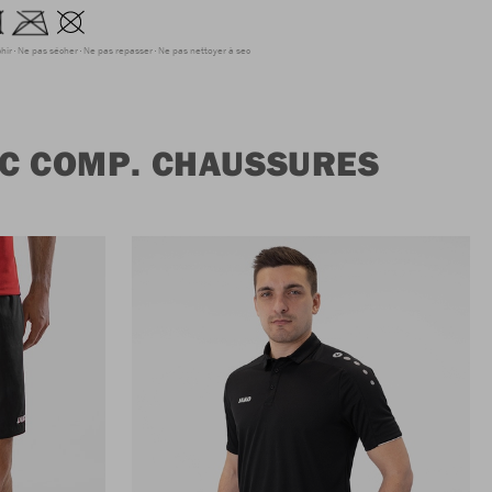
hir
Ne pas sécher
Ne pas repasser
Ne pas nettoyer à sec
EC COMP. CHAUSSURES