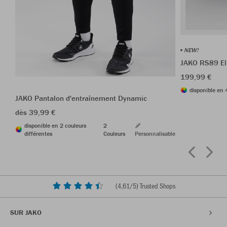
NEW!
JAKO RS89 El
199,99 €
disponible en 
JAKO Pantalon d'entraînement Dynamic
dès 39,99 €
disponible en 2 couleurs
2
différentes
Couleurs
Personnalisable
(
4,61
/5) Trusted Shops
SUR JAKO