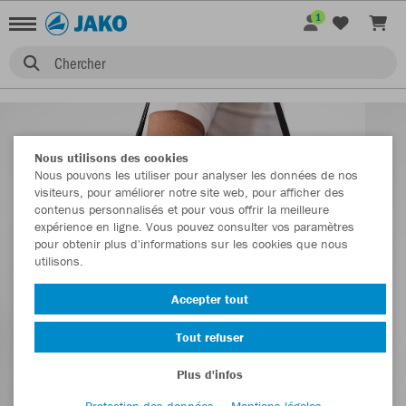
1
Chercher
Nous utilisons des cookies
Nous pouvons les utiliser pour analyser les données de nos
visiteurs, pour améliorer notre site web, pour afficher des
contenus personnalisés et pour vous offrir la meilleure
expérience en ligne. Vous pouvez consulter vos paramètres
pour obtenir plus d'informations sur les cookies que nous
utilisons.
Accepter tout
Tout refuser
Plus d'infos
Protection des données
Mentions légales