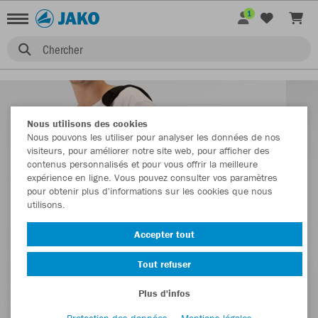
1
Chercher
Nous utilisons des cookies
Nous pouvons les utiliser pour analyser les données de nos
visiteurs, pour améliorer notre site web, pour afficher des
contenus personnalisés et pour vous offrir la meilleure
expérience en ligne. Vous pouvez consulter vos paramètres
pour obtenir plus d'informations sur les cookies que nous
utilisons.
Accepter tout
Tout refuser
Plus d'infos
Protection des données
Mentions légales