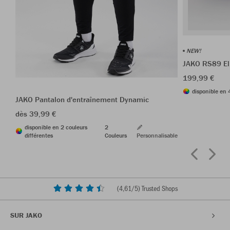
NEW!
JAKO RS89 El
199,99 €
disponible en 
JAKO Pantalon d'entraînement Dynamic
dès 39,99 €
disponible en 2 couleurs
2
différentes
Couleurs
Personnalisable
(
4,61
/5) Trusted Shops
SUR JAKO