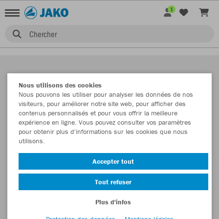
1
Chercher
Nous utilisons des cookies
Nous pouvons les utiliser pour analyser les données de nos
visiteurs, pour améliorer notre site web, pour afficher des
contenus personnalisés et pour vous offrir la meilleure
expérience en ligne. Vous pouvez consulter vos paramètres
pour obtenir plus d'informations sur les cookies que nous
utilisons.
Accepter tout
Tout refuser
Plus d'infos
Protection des données
Mentions légales