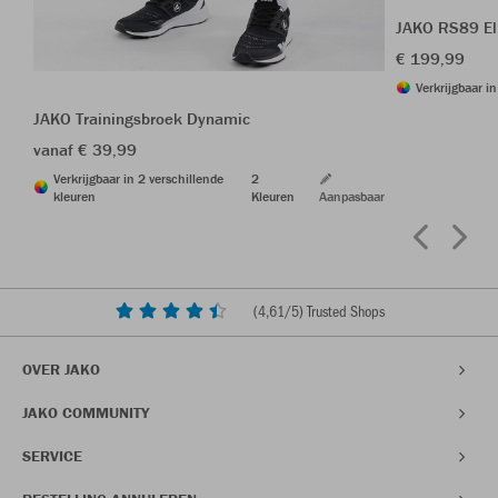
JAKO RS89 El
€ 199,99
Verkrijgbaar i
JAKO Trainingsbroek Dynamic
vanaf € 39,99
Verkrijgbaar in 2 verschillende
2
kleuren
Kleuren
Aanpasbaar
(
4,61
/5) Trusted Shops
OVER JAKO
JAKO COMMUNITY
SERVICE