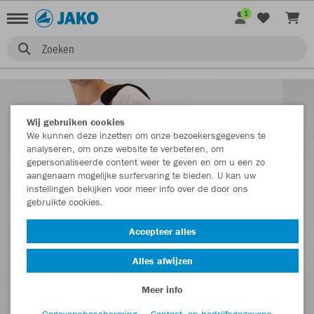
1
Zoeken
Wij gebruiken cookies
We kunnen deze inzetten om onze bezoekersgegevens te
analyseren, om onze website te verbeteren, om
gepersonaliseerde content weer te geven en om u een zo
aangenaam mogelijke surfervaring te bieden. U kan uw
instellingen bekijken voor meer info over de door ons
gebruikte cookies.
Accepteer alles
Alles afwijzen
Meer info
Gegevensbescherming
Contact- en bedrijfsgegevens