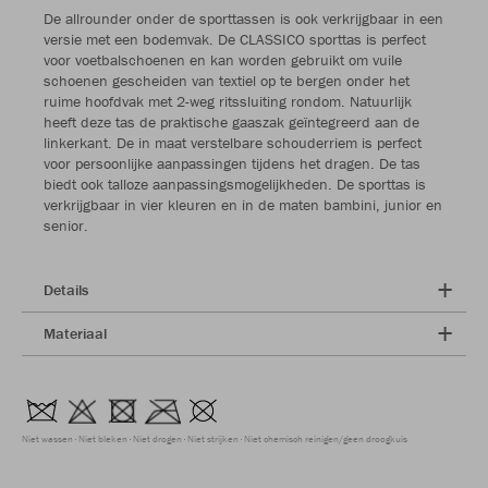
De allrounder onder de sporttassen is ook verkrijgbaar in een
versie met een bodemvak. De CLASSICO sporttas is perfect
voor voetbalschoenen en kan worden gebruikt om vuile
schoenen gescheiden van textiel op te bergen onder het
ruime hoofdvak met 2-weg ritssluiting rondom. Natuurlijk
heeft deze tas de praktische gaaszak geïntegreerd aan de
linkerkant. De in maat verstelbare schouderriem is perfect
voor persoonlijke aanpassingen tijdens het dragen. De tas
biedt ook talloze aanpassingsmogelijkheden. De sporttas is
verkrijgbaar in vier kleuren en in de maten bambini, junior en
senior.
Details
Materiaal
Niet wassen
Niet bleken
Niet drogen
Niet strijken
Niet chemisch reinigen/geen droogkuis